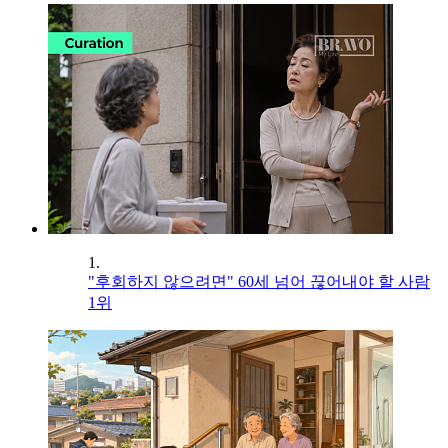
1.
"후회하지 않으려면" 60세 넘어 끊어내야 할 사람
1위