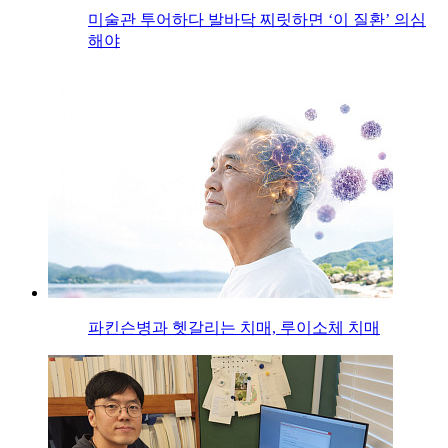
미술관 투어하다 발바닥 찌릿하면 ‘이 질환’ 의심
해야
파킨슨병과 헷갈리는 치매, 루이소체 치매