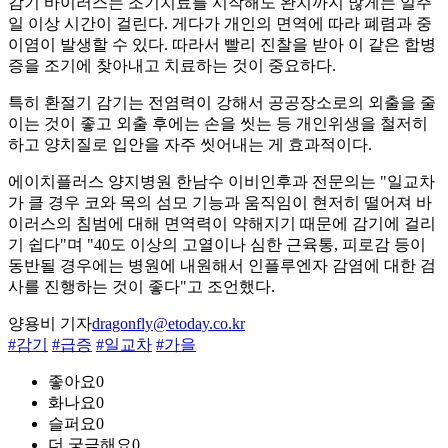
감기 바이러스는 조기치료를 시작해도 완치까지 많게는 일주
일 이상 시간이 걸린다. 게다가 개인의 면역에 따라 폐렴과 중
이염이 발생할 수 있다. 따라서 빨리 진찰을 받아 이 같은 합병
증을 조기에 찾아내고 치료하는 것이 중요하다.
특히 환절기 감기는 전염력이 강해서 공공장소로의 외출을 줄
이는 것이 좋고 외출 후에는 손을 씻는 등 개인위생을 철저히
하고 양치질로 입안을 자주 씻어내는 게 효과적이다.
에이치플러스 양지병원 한남수 이비인후과 전문의는 "일교차
가 클 경우 코와 목의 섬모 기능과 움직임이 현저히 떨어져 바
이러스의 침범에 대해 면역력이 약해지기 때문에 감기에 걸리
기 쉽다"며 "40도 이상의 고열이나 심한 근육통, 피로감 등이
동반될 경우에는 병원에 내원해서 인플루엔자 감염에 대한 검
사를 진행하는 것이 좋다"고 조언했다.
양용비 기자
dragonfly@etoday.co.kr
#감기
#급증
#일교차
#가을
좋아요
0
화나요
0
슬퍼요
0
더 궁금해요
0