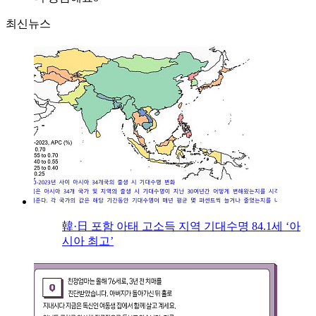
최신뉴스
韓·日 포함 아태 고소득 지역 기대수명 84.1세 ‘아
시아 최고’