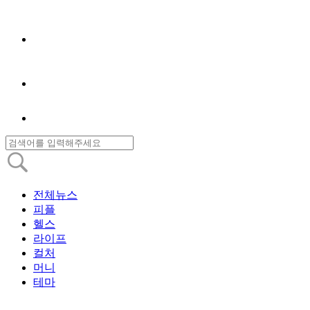
전체뉴스
피플
헬스
라이프
컬처
머니
테마