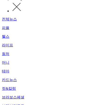
전체뉴스
피플
헬스
라이프
컬처
머니
테마
카드뉴스
컷&칼럼
브라보스페셜