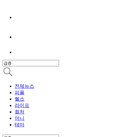
전체뉴스
피플
헬스
라이프
컬처
머니
테마