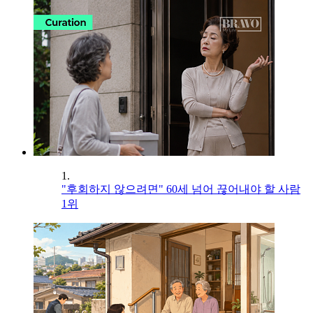
1.
"후회하지 않으려면" 60세 넘어 끊어내야 할 사람
1위