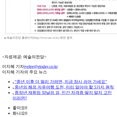
▲예술의전당 홈페이지(http://www.sac.or.kr) 화면 캡쳐
<자료제공: 예술의전당>
이지혜 기자
jyelee@etoday.co.kr
이지혜 기자의 주요 뉴스
⌞
“중년 이후 더 멀리 가려면, 지금 잠시 쉬어 가세요”
⌞
중년의 해외 자유여행 도전, 미리 알아야 할 5가지 원칙
⌞
중장년 재취업 양날의 검, 민간 자격증 딸지 말지 고민
이라면?
좋아요
0
화나요
0