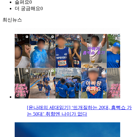
슬퍼요
0
더 궁금해요
0
최신뉴스
[윤나래의 세대읽기] ‘뜨개질하는 20대, 흠뻑쇼 가
는 50대’ 취향엔 나이가 없다