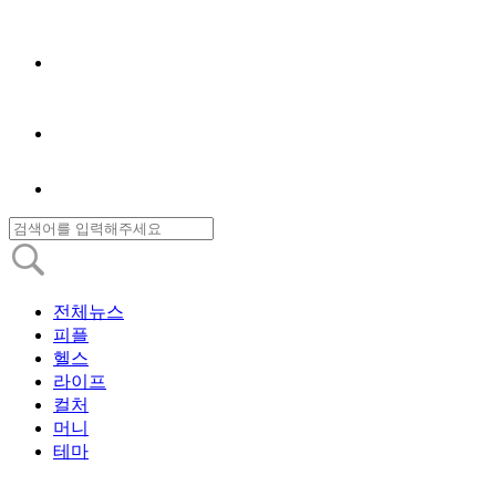
전체뉴스
피플
헬스
라이프
컬처
머니
테마