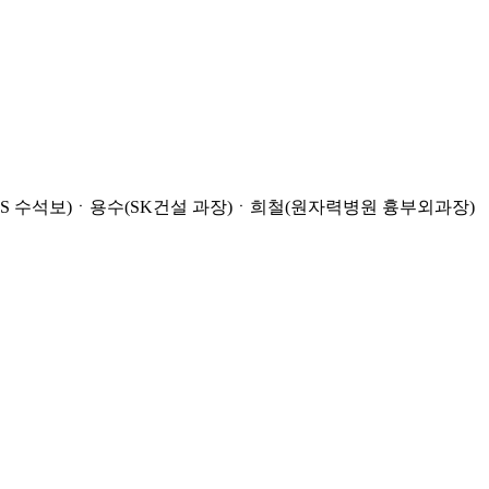
S 수석보)ㆍ용수(SK건설 과장)ㆍ희철(원자력병원 흉부외과장)