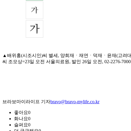
▲배위홍(시조시인)씨 별세, 양희재ㆍ재연ㆍ덕재ㆍ윤재(고려대 
씨 조모상=23일 오전 서울의료원, 발인 26일 오전, 02-2276-7000
브라보마이라이프 기자
bravo@bravo-mylife.co.kr
좋아요
0
화나요
0
슬퍼요
0
더 궁금해요
0