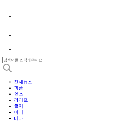
전체뉴스
피플
헬스
라이프
컬처
머니
테마