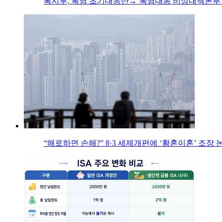
복지부, 폭염 초기대응반→‘폭염대응 비상대책본부’
“해로하면 손해?” 8·3 세제개편에 ‘황혼이혼’ 조장 