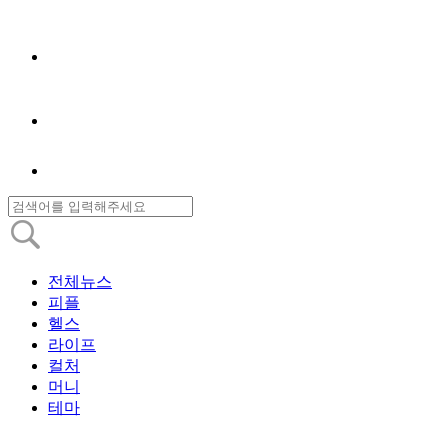
전체뉴스
피플
헬스
라이프
컬처
머니
테마