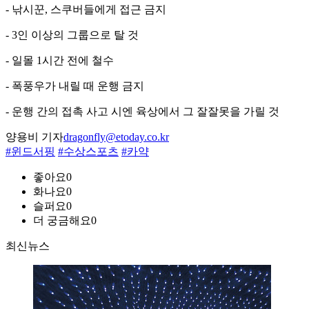
- 낚시꾼, 스쿠버들에게 접근 금지
- 3인 이상의 그룹으로 탈 것
- 일몰 1시간 전에 철수
- 폭풍우가 내릴 때 운행 금지
- 운행 간의 접촉 사고 시엔 육상에서 그 잘잘못을 가릴 것
양용비 기자
dragonfly@etoday.co.kr
#윈드서핑
#수상스포츠
#카약
좋아요
0
화나요
0
슬퍼요
0
더 궁금해요
0
최신뉴스