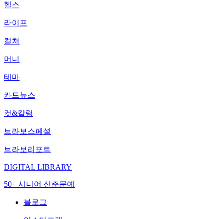
헬스
라이프
컬처
머니
테마
카드뉴스
컷&칼럼
브라보스페셜
브라보리포트
DIGITAL LIBRARY
50+ 시니어 신춘문예
블로그