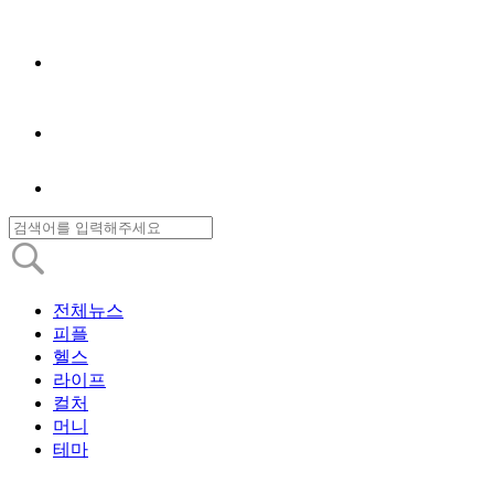
전체뉴스
피플
헬스
라이프
컬처
머니
테마