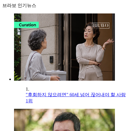
브라보 인기뉴스
1.
"후회하지 않으려면" 60세 넘어 끊어내야 할 사람
1위