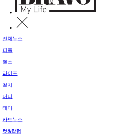
전체뉴스
피플
헬스
라이프
컬처
머니
테마
카드뉴스
컷&칼럼