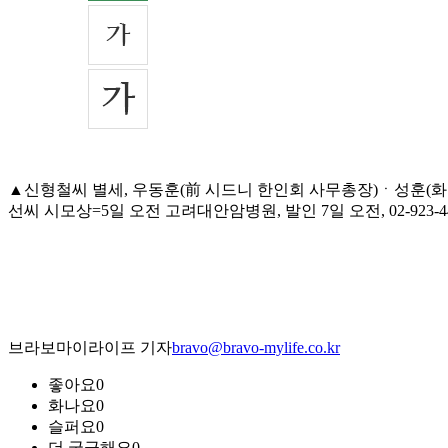
▲신형철씨 별세, 우동훈(前 시드니 한인회 사무총장)ㆍ성훈(
선씨 시모상=5일 오전 고려대안암병원, 발인 7일 오전, 02-923-4
브라보마이라이프 기자
bravo@bravo-mylife.co.kr
좋아요
0
화나요
0
슬퍼요
0
더 궁금해요
0