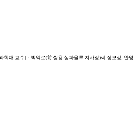
학대 교수)ㆍ박익로(前 쌍용 상파울루 지사장)씨 장모상, 안영