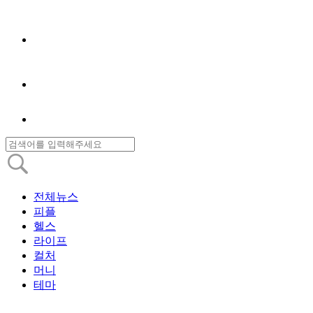
전체뉴스
피플
헬스
라이프
컬처
머니
테마