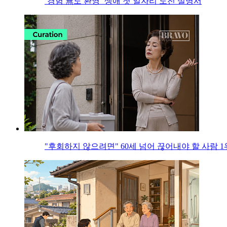
‘경험 無도 환영’ 생애 첫 일자리 도전 설명서
"후회하지 않으려면" 60세 넘어 끊어내야 할 사람 1