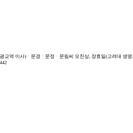
화광교역 이사)ㆍ문경ㆍ문정ㆍ문림씨 모친상, 장효일(고려대 생명과
442