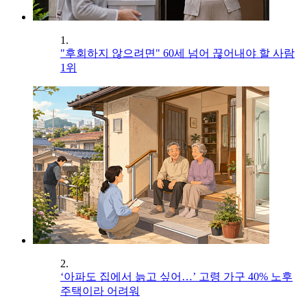
1.
"후회하지 않으려면" 60세 넘어 끊어내야 할 사람
1위
2.
‘아파도 집에서 늙고 싶어…’ 고령 가구 40% 노후
주택이라 어려워