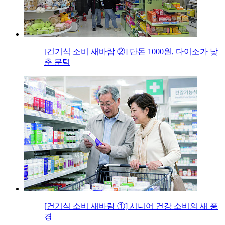
[건기식 소비 새바람 ②] 단돈 1000원, 다이소가 낮
춘 문턱
[건기식 소비 새바람 ①] 시니어 건강 소비의 새 풍
경