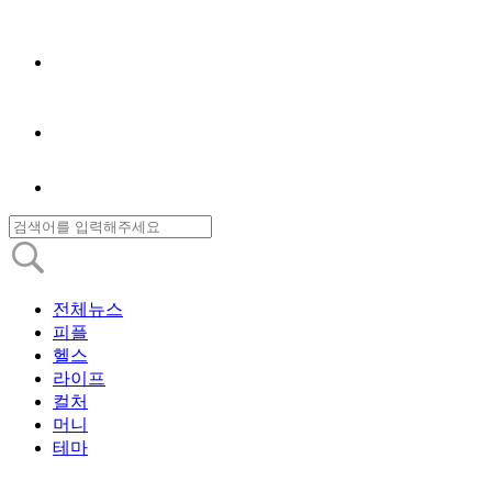
전체뉴스
피플
헬스
라이프
컬처
머니
테마