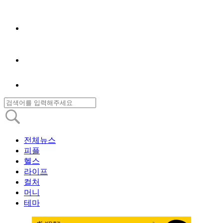
전체뉴스
피플
헬스
라이프
컬처
머니
테마