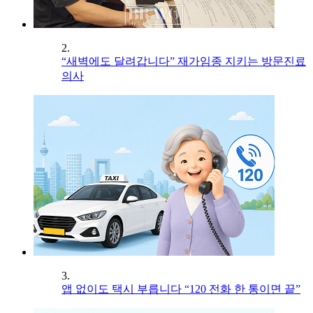
2.
“새벽에도 달려갑니다” 재가임종 지키는 방문진료
의사
3.
앱 없이도 택시 부릅니다 “120 전화 한 통이면 끝”