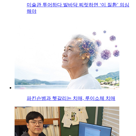
미술관 투어하다 발바닥 찌릿하면 ‘이 질환’ 의심
해야
파킨슨병과 헷갈리는 치매, 루이소체 치매