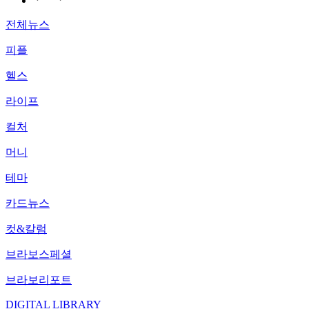
전체뉴스
피플
헬스
라이프
컬처
머니
테마
카드뉴스
컷&칼럼
브라보스페셜
브라보리포트
DIGITAL LIBRARY