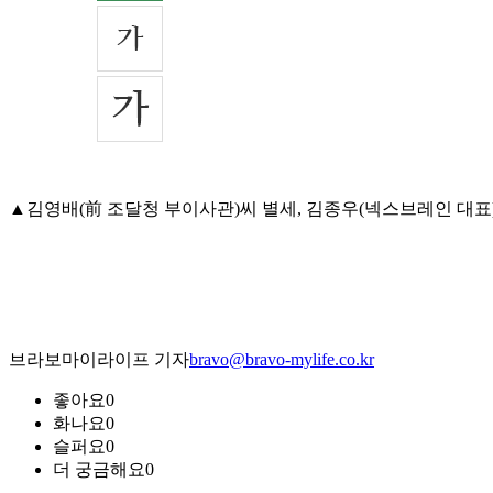
▲김영배(前 조달청 부이사관)씨 별세, 김종우(넥스브레인 대표)ㆍ종윤
브라보마이라이프 기자
bravo@bravo-mylife.co.kr
좋아요
0
화나요
0
슬퍼요
0
더 궁금해요
0