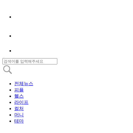
전체뉴스
피플
헬스
라이프
컬처
머니
테마