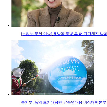
[브라보 문화 이슈] 유방암 투병 후 더 단단해진 박
복지부, 폭염 초기대응반→‘폭염대응 비상대책본부’