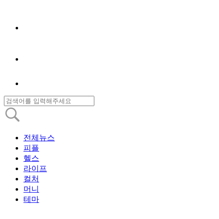
전체뉴스
피플
헬스
라이프
컬처
머니
테마