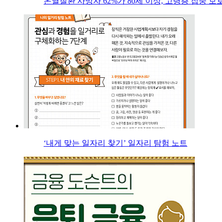
온열질환 사망자 62%가 80세 이상, 고령층 집중 보
‘내게 맞는 일자리 찾기’ 일자리 탐험 노트