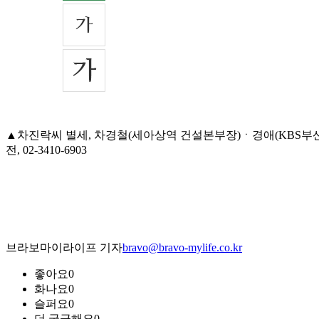
▲차진락씨 별세, 차경철(세아상역 건설본부장)ㆍ경애(KBS부산총
전, 02-3410-6903
브라보마이라이프 기자
bravo@bravo-mylife.co.kr
좋아요
0
화나요
0
슬퍼요
0
더 궁금해요
0