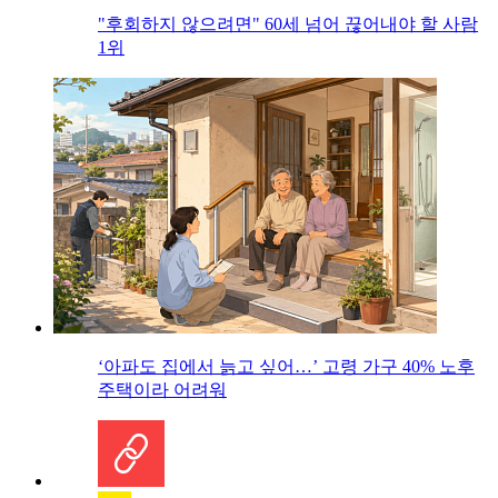
"후회하지 않으려면" 60세 넘어 끊어내야 할 사람
1위
‘아파도 집에서 늙고 싶어…’ 고령 가구 40% 노후
주택이라 어려워