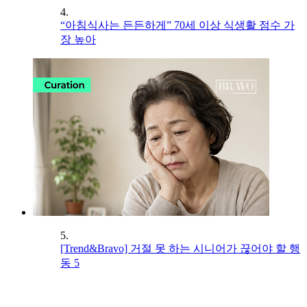
4.
“아침식사는 든든하게” 70세 이상 식생활 점수 가
장 높아
5.
[Trend&Bravo] 거절 못 하는 시니어가 끊어야 할 행
동 5