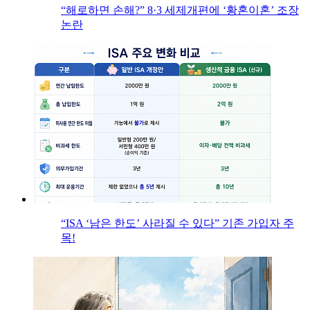
“해로하면 손해?” 8·3 세제개편에 ‘황혼이혼’ 조장
논란
“ISA ‘남은 한도’ 사라질 수 있다” 기존 가입자 주
목!