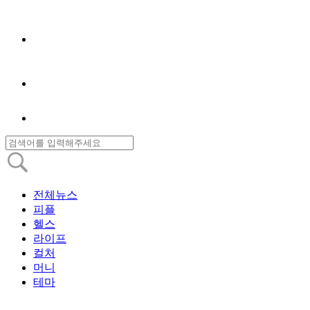
전체뉴스
피플
헬스
라이프
컬처
머니
테마