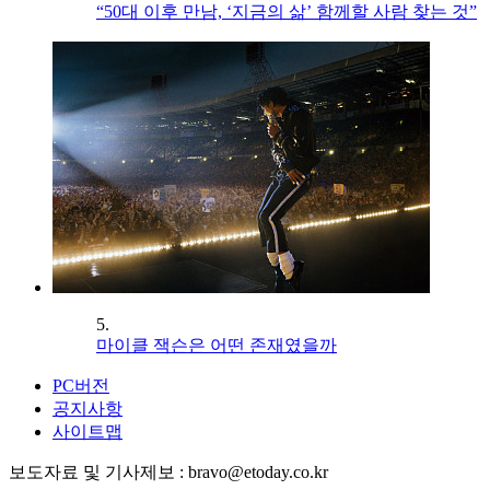
“50대 이후 만남, ‘지금의 삶’ 함께할 사람 찾는 것”
5.
마이클 잭슨은 어떤 존재였을까
PC버전
공지사항
사이트맵
보도자료 및 기사제보 : bravo@etoday.co.kr