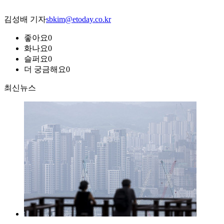
김성배 기자
sbkim@etoday.co.kr
좋아요
0
화나요
0
슬퍼요
0
더 궁금해요
0
최신뉴스