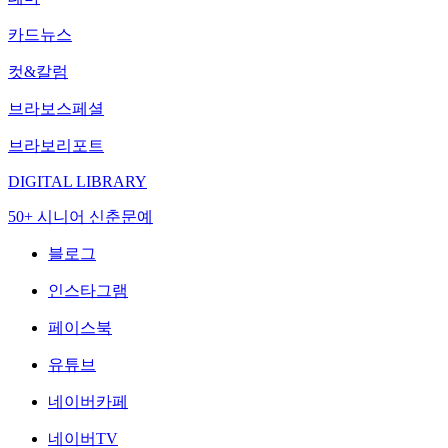
카드뉴스
컷&칼럼
브라보스페셜
브라보리포트
DIGITAL LIBRARY
50+ 시니어 신춘문예
블로그
인스타그램
페이스북
유튜브
네이버카페
네이버TV