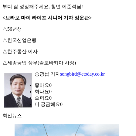
부디 잘 성장해주세요, 청년 이준석님!
<브라보 마이 라이프 시니어 기자 정운관>
△56년생
△한국산업은행
△한주통산 이사
△세종공업 상무(슬로바키아 사장)
송광섭 기자
songbird@etoday.co.kr
좋아요
0
화나요
0
슬퍼요
0
더 궁금해요
0
최신뉴스