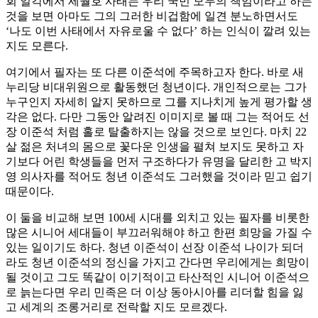
회 일각에서 세월호 사태는 우리 국민 모두의 책임이라고 하는
것을 보면 아마도 그의 그러한 비겁함에 일견 분노하면서도
‘나도 이번 사태에서 자유로울 수 없다’ 하는 인식이 깔려 있는
지도 모른다.
여기에서 필자는 또 다른 이준석에 주목하고자 한다. 바로 새
누리당 비대위원으로 활동했던 청년이다. 개인적으로는 그가
누구인지 자세히 알지 못하므로 그를 지나치게 높게 평가할 생
각은 없다. 다만 그동안 알려진 이미지로 볼 때 그는 적어도 선
장 이준석 처럼 홀로 탈출하지는 않을 것으로 보인다. 마치 22
살 젊은 처녀의 몸으로 꽃다운 인생을 펼쳐 보지도 못하고 자
기보다 어린 학생들을 먼저 구조하다가 유명을 달리한 고 박지
영 의사자를 적어도 청년 이준석도 그러했을 것이라 믿고 쉽기
때문이다.
이 둘을 비교해 보면 100세 시대를 외치고 있는 필자를 비롯한
많은 시니어 세대들이 부끄러워해야 하고 한편 희망을 가질 수
있는 일이기도 하다. 청년 이준석이 선장 이준석 나이가 되더
라도 청년 이준석의 정신을 가지고 간다면 우리에게는 희망이
될 것이고 그도 똑같이 이기적이고 타산적인 시니어 이준석으
로 늙는다면 우리 민족은 더 이상 동아시아를 리더할 힘을 잃
고 세계의 조롱거리로 전락할 지도 모르겠다.