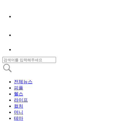
전체뉴스
피플
헬스
라이프
컬처
머니
테마