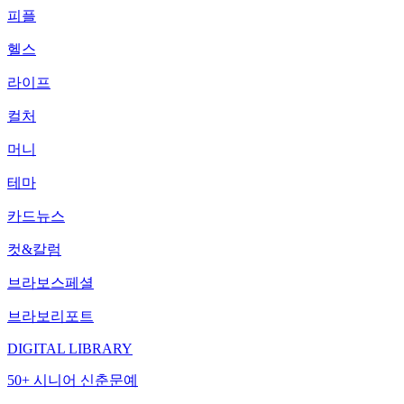
피플
헬스
라이프
컬처
머니
테마
카드뉴스
컷&칼럼
브라보스페셜
브라보리포트
DIGITAL LIBRARY
50+ 시니어 신춘문예