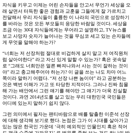
자식을 키우고 이제는 어린 손자들을 안고서 무언가 세상을 오
래 살면서 터득한 좋은 경험과 교훈을 그들에게 잘 가르치고
전달해서 우리 자식들이 훌륭한 이 나라의 국민으로 성장하기
를 바라는 것은 모든 부모들의 응당한 바람일 것이다. 세상을
조금 아는 30대 자식들에게는 무어라고 설명하고, TV뉴스를
보고 사망자 숫자가 늘어나는 것을 무심코 세고 있는 손자들에
게 무엇을 말해야 하는가?
“너희는 저 선장처럼 절대로 비겁하게 살지 말고 저 여직원처
럼 살아야한다” 라고 자신 있게 말할 수 있는가? 혹은 귓속말
로 “그래도 너희만은 얼른 빠져나와서 사는 것이 잘하는 것이
야” 라고 충고해주어야 하는가? 이 글을 쓰는 나도 차마 어느
쪽이라 말하기 어렵다. “저 선장 나쁜 놈이야” 라고 공분하는
것은 백번 이해가 가고 또 타당한 지적이다. 그러나 진짜 침몰
해 가는 배안에서 그런 얘기를 해야만 그 얘기가 더욱 진실할
것이다. 과연 2014년도를 살고 있는 우리 대한민국 국민들은
어디에 있는지 말하기 쉽지 않다.
그런 의미에서 필자는 팬티바람으로 배를 탈출한 이준석 선장
에 대해 생각해 보기로 했다. 논점은 그가 이 시대를 살아가고
있는 많은 한국인 가운데 ‘극히 예외적인 인물인지 혹은 적어
도 평균 수준에 가까운지’ 로 법위를 좁혀 보는 것도 하나의 방