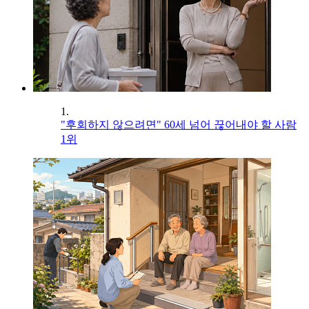
1.
"후회하지 않으려면" 60세 넘어 끊어내야 할 사람
1위