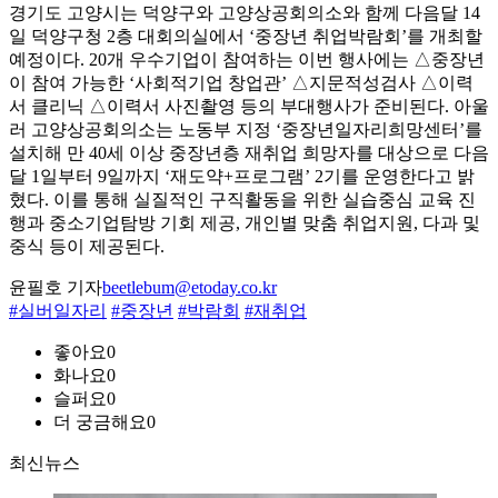
경기도 고양시는 덕양구와 고양상공회의소와 함께 다음달 14
일 덕양구청 2층 대회의실에서 ‘중장년 취업박람회’를 개최할
예정이다. 20개 우수기업이 참여하는 이번 행사에는 △중장년
이 참여 가능한 ‘사회적기업 창업관’ △지문적성검사 △이력
서 클리닉 △이력서 사진촬영 등의 부대행사가 준비된다. 아울
러 고양상공회의소는 노동부 지정 ‘중장년일자리희망센터’를
설치해 만 40세 이상 중장년층 재취업 희망자를 대상으로 다음
달 1일부터 9일까지 ‘재도약+프로그램’ 2기를 운영한다고 밝
혔다. 이를 통해 실질적인 구직활동을 위한 실습중심 교육 진
행과 중소기업탐방 기회 제공, 개인별 맞춤 취업지원, 다과 및
중식 등이 제공된다.
윤필호 기자
beetlebum@etoday.co.kr
#실버일자리
#중장년
#박람회
#재취업
좋아요
0
화나요
0
슬퍼요
0
더 궁금해요
0
최신뉴스