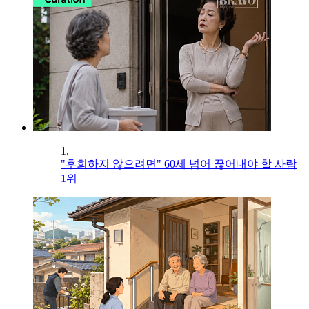
1.
"후회하지 않으려면" 60세 넘어 끊어내야 할 사람
1위