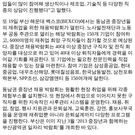
업들이 많이 참여해 생산직이나 제조업, 기술직 등 다양한 직
종의 상담이 진행됐다”고 말했다.
또 19일 부산 해운대 벡스코(BEXCO)에서는 동남권 중장년들
의 재취업을 위한 채용박람회가 열린다. 노사발전재단과 노동
부 공동 주관으로 열리는 해당 박람회는 150개 기업이 참여하
고, 6000여명의 재취업 희망 구직자들이 참가할 것으로 예상된
다. 중장년 채용박람회는 40대 이상 중장년 구직자 및 전직 희
망자를 대상으로 하고 있어 40대 이상 퇴직자들에게 경력을 이
어갈 기회를 제공한다. 또 기업에는 필요한 전문인력을 직접
채용할 수 있는 장을 마련한다. 참여 기업은 삼성중공업, 현대
중공업, 대우조선해양, 롯데칠성음료, 한국남동발전, 삼천포화
력본부, SPP조선, 삼강엠앤티 등 150여개에 달한다.
동남권 중장년 채용 박람회는 원활한 현장 취업을 위해 각종
체험부스를 설치했다. 또 현장에서 취업으로 이어지지 못한 구
직자를 위한 지속적인 사후관리 시스템을 운영한다. 채용, 취
업, 창업, 행사 지원관과 은퇴설계, 교육훈련, 강연, 홍보사무국
등을 운영해 재취업뿐 아니라 은퇴설계까지 다양한 프로그램
을 진행한다. 부산은 이미 지난 3월 ‘2013 중장년과 함께하는
부산광역권 일자리 박람회’를 개최한 바 있다.