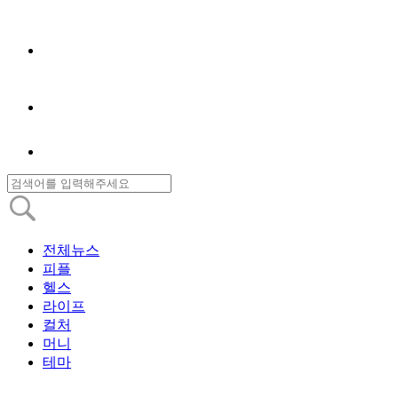
전체뉴스
피플
헬스
라이프
컬처
머니
테마