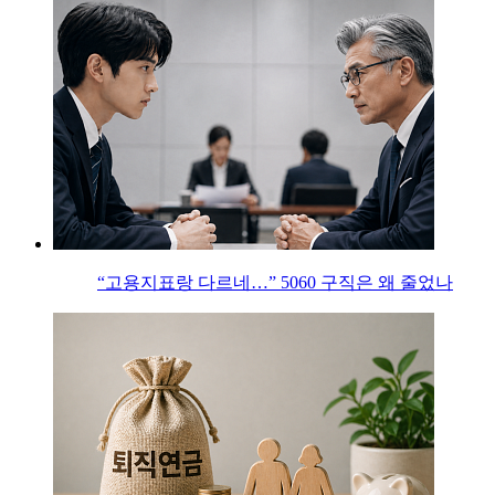
“고용지표랑 다르네…” 5060 구직은 왜 줄었나