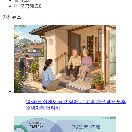
더 궁금해요
0
최신뉴스
‘아파도 집에서 늙고 싶어…’ 고령 가구 40% 노후
주택이라 어려워