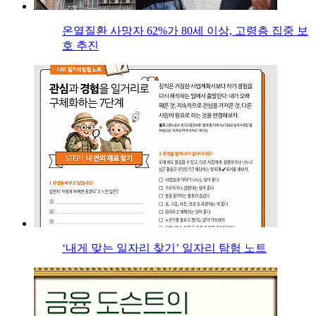
온열질환 사망자 62%가 80세 이상, 고령층 집중 보
호 추진
‘내게 맞는 일자리 찾기’ 일자리 탐험 노트