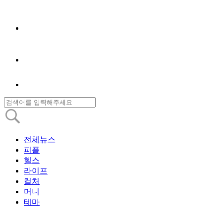
전체뉴스
피플
헬스
라이프
컬처
머니
테마