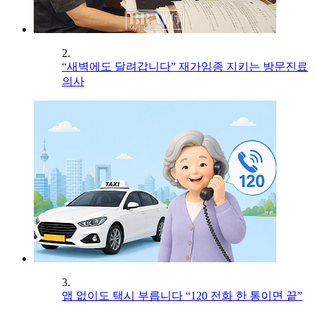
2.
“새벽에도 달려갑니다” 재가임종 지키는 방문진료
의사
3.
앱 없이도 택시 부릅니다 “120 전화 한 통이면 끝”