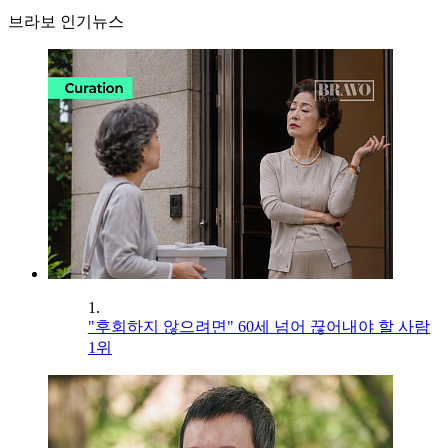
브라보 인기뉴스
1.
"후회하지 않으려면" 60세 넘어 끊어내야 할 사람
1위