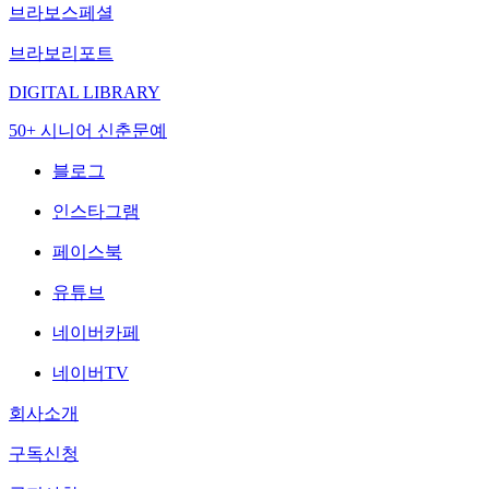
브라보스페셜
브라보리포트
DIGITAL LIBRARY
50+ 시니어 신춘문예
블로그
인스타그램
페이스북
유튜브
네이버카페
네이버TV
회사소개
구독신청