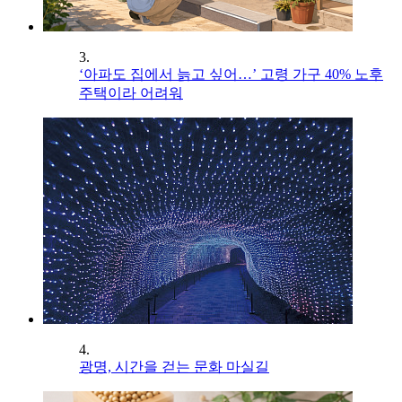
3.
‘아파도 집에서 늙고 싶어…’ 고령 가구 40% 노후
주택이라 어려워
4.
광명, 시간을 걷는 문화 마실길