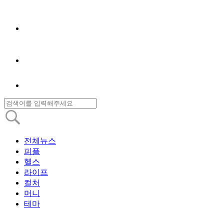
전체뉴스
피플
헬스
라이프
컬처
머니
테마