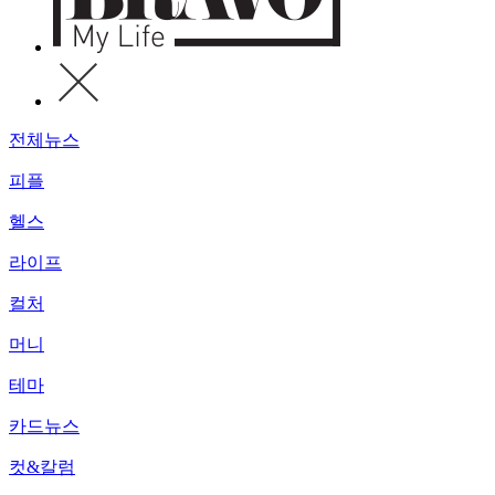
전체뉴스
피플
헬스
라이프
컬처
머니
테마
카드뉴스
컷&칼럼