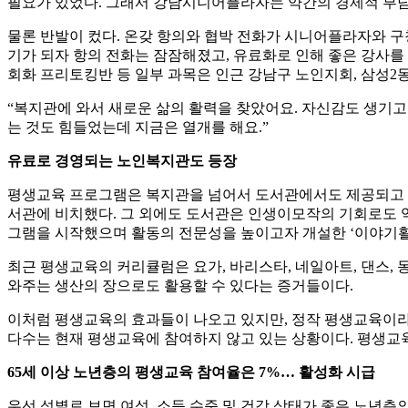
필요가 있었다. 그래서 강남시니어플라자는 약간의 경제적 부
물론 반발이 컸다. 온갖 항의와 협박 전화가 시니어플라자와 구청
기가 되자 항의 전화는 잠잠해졌고, 유료화로 인해 좋은 강사를
회화 프리토킹반 등 일부 과목은 인근 강남구 노인지회, 삼성2
“복지관에 와서 새로운 삶의 활력을 찾았어요. 자신감도 생기고
는 것도 힘들었는데 지금은 열개를 해요.”
유료로 경영되는 노인복지관도 등장
평생교육 프로그램은 복지관을 넘어서 도서관에서도 제공되고 있는
서관에 비치했다. 그 외에도 도서관은 인생이모작의 기회로도 역
그램을 시작했으며 활동의 전문성을 높이고자 개설한 ‘이야기활동 
최근 평생교육의 커리큘럼은 요가, 바리스타, 네일아트, 댄스,
와주는 생산의 장으로도 활용할 수 있다는 증거들이다.
이처럼 평생교육의 효과들이 나오고 있지만, 정작 평생교육이라는
다수는 현재 평생교육에 참여하지 않고 있는 상황이다. 평생교육
65세 이상 노년층의 평생교육 참여율은 7%… 활성화 시급
우선 성별로 보면 여성, 소득 수준 및 건강 상태가 좋은 노년