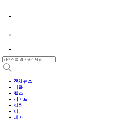
전체뉴스
피플
헬스
라이프
컬처
머니
테마