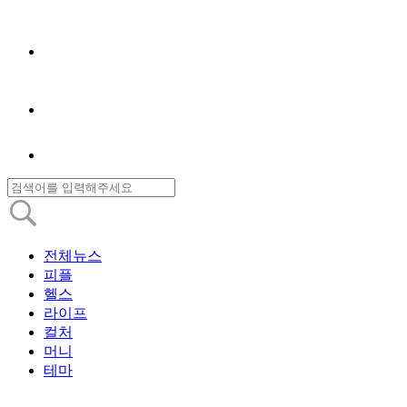
전체뉴스
피플
헬스
라이프
컬처
머니
테마