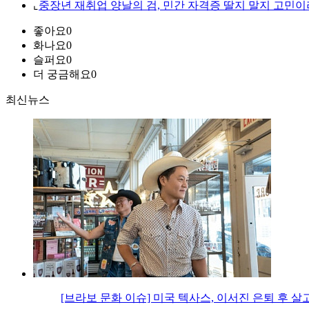
⌞
중장년 재취업 양날의 검, 민간 자격증 딸지 말지 고민이
좋아요
0
화나요
0
슬퍼요
0
더 궁금해요
0
최신뉴스
[브라보 문화 이슈] 미국 텍사스, 이서진 은퇴 후 살