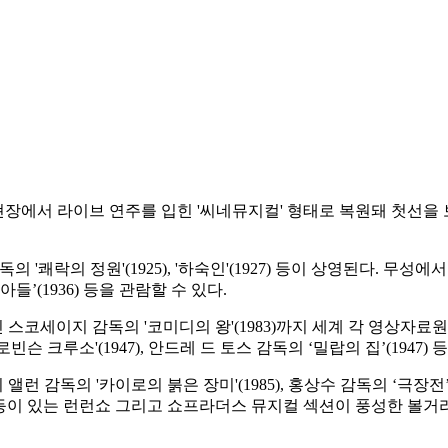
 현장에서 라이브 연주를 입힌 '씨네뮤지컬' 형태로 복원돼 첫선을 보
'쾌락의 정원'(1925), '하숙인'(1927) 등이 상영된다. 무
외아들’(1936) 등을 관람할 수 있다.
마틴 스코세이지 감독의 '코미디의 왕'(1983)까지 세계 각 영상자
크루소'(1947), 안드레 드 토스 감독의 ‘밀랍의 집’(1947) 
앨런 감독의 '카이로의 붉은 장미'(1985), 홍상수 감독의 ‘극장전’
66) 등이 있는 런런쇼 그리고 쇼프라더스 뮤지컬 섹션이 풍성한 볼거