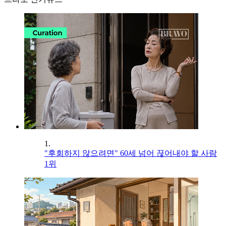
1.
"후회하지 않으려면" 60세 넘어 끊어내야 할 사람
1위