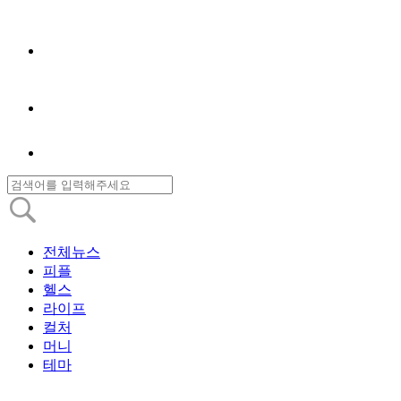
전체뉴스
피플
헬스
라이프
컬처
머니
테마