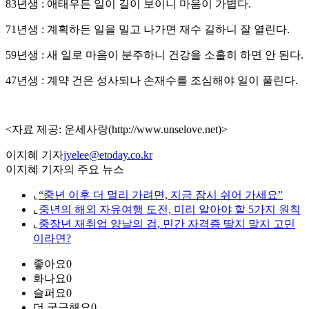
83년생 : 애태우든 일이 길이 보이니 마음이 가볍다.
71년생 : 계획하든 일을 밀고 나가면 재수 길하니 잘 열린다.
59년생 : 새 일로 마음이 분주하니 건강을 소홀히 하면 안 된다.
47년생 : 계약 건은 성사되나 손재수를 조심해야 일이 풀린다.
<자료 제공: 운세사랑(http://www.unselove.net)>
이지혜 기자
jyelee@etoday.co.kr
이지혜 기자의 주요 뉴스
⌞
“중년 이후 더 멀리 가려면, 지금 잠시 쉬어 가세요”
⌞
중년의 해외 자유여행 도전, 미리 알아야 할 5가지 원칙
⌞
중장년 재취업 양날의 검, 민간 자격증 딸지 말지 고민
이라면?
좋아요
0
화나요
0
슬퍼요
0
더 궁금해요
0