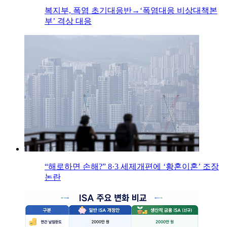
복지부, 폭염 초기대응반→‘폭염대응 비상대책본
부’ 격상 대응
“해로하면 손해?” 8·3 세제개편에 ‘황혼이혼’ 조장
논란