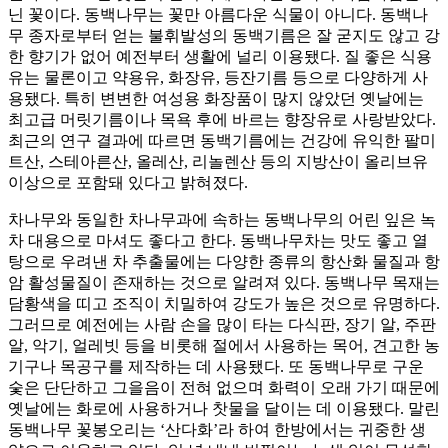
닌 꽃이다. 동백나무는 꽃만 아름다운 식물이 아니다. 동백나
무 종자로부터 얻는 불휘발성의 동백기름은 잘 굳지도 않고 강
한 향기가 없어 예전부터 생활에 널리 이용됐다. 질 좋은 식용
유는 물론이고 약용유, 화장유, 등잔기름 등으로 다양하게 사
용됐다. 특히 변변한 여성용 화장품이 많지 않았던 옛날에는
최고급 머릿기름이나 목욕 후에 바르는 향장유로 사랑받았다.
최근의 연구 결과에 따르면 동백기름에는 건강에 유익한 팔미
트산, 스테아른산, 올레산, 리놀렌산 등의 지방산이 올리브유
이상으로 포함돼 있다고 밝혀졌다.
차나무와 동일한 차나무과에 속하는 동백나무의 어린 잎은 녹
차 대용으로 마셔도 좋다고 한다. 동백나무차는 맛도 좋고 열
탕으로 우려낸 차 추출물에는 다양한 종류의 항산화 물질과 항
암 활성물질이 존재하는 것으로 알려져 있다. 동백나무 목재는
담황색을 띠고 조직이 치밀하여 강도가 높은 것으로 유명하다.
그러므로 예전에는 사람 손을 많이 타는 다식판, 장기 알, 주판
알, 악기, 얼레빗 등을 비롯해 절에서 사용하는 목어, 견고한 농
기구나 목공구를 제작하는 데 사용됐다. 또 동백나무로 구운
숯은 단단하고 그을음이 전혀 없으며 화력이 오래 가기 때문에
옛날에는 화로에 사용하거나 찻물을 달이는 데 이용됐다. 말린
동백나무 꽃봉오리는 ‘산다화’라 하여 한방에서는 귀중한 생