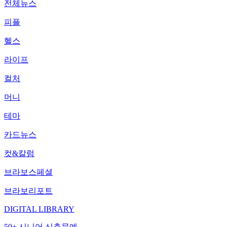
전체뉴스
피플
헬스
라이프
컬처
머니
테마
카드뉴스
컷&칼럼
브라보스페셜
브라보리포트
DIGITAL LIBRARY
50+ 시니어 신춘문예