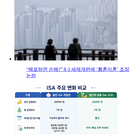
“해로하면 손해?” 8·3 세제개편에 ‘황혼이혼’ 조장
논란