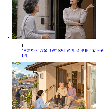
1.
"후회하지 않으려면" 60세 넘어 끊어내야 할 사람
1위