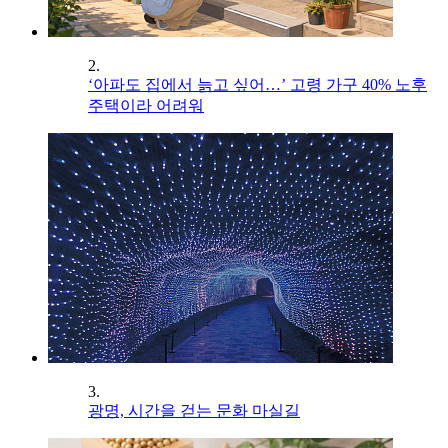
2.
‘아파도 집에서 늙고 싶어…’ 고령 가구 40% 노후
주택이라 어려워
3.
광명, 시간을 걷는 문화 마실길