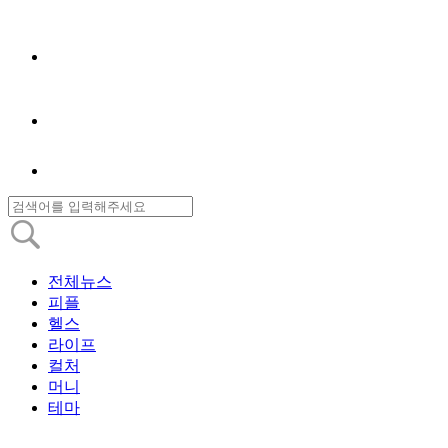
전체뉴스
피플
헬스
라이프
컬처
머니
테마