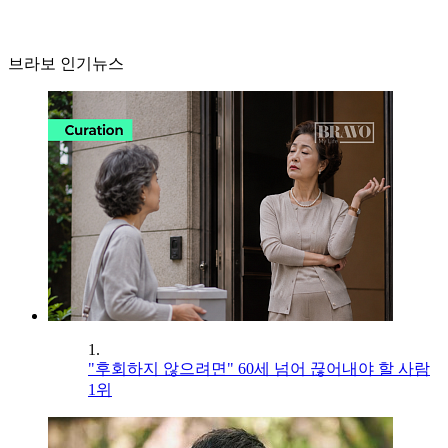
브라보 인기뉴스
1.
"후회하지 않으려면" 60세 넘어 끊어내야 할 사람
1위