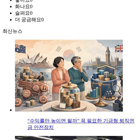
화나요
0
슬퍼요
0
더 궁금해요
0
최신뉴스
“수익률만 높이면 될까” 꼭 필요한 기금형 퇴직연
금 안전장치