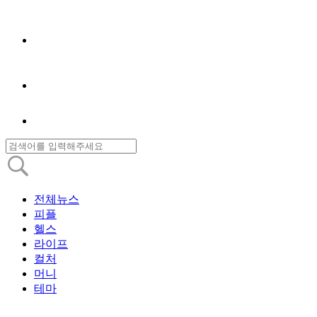
전체뉴스
피플
헬스
라이프
컬처
머니
테마