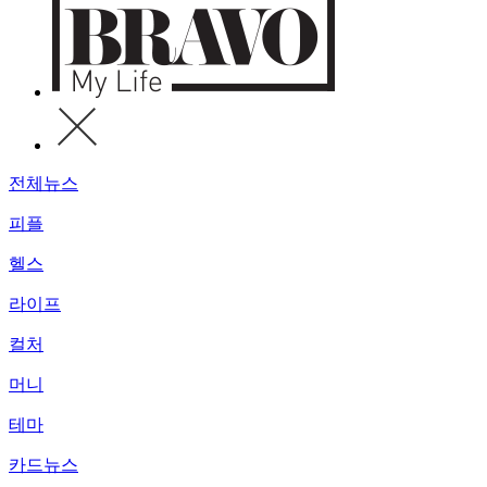
전체뉴스
피플
헬스
라이프
컬처
머니
테마
카드뉴스