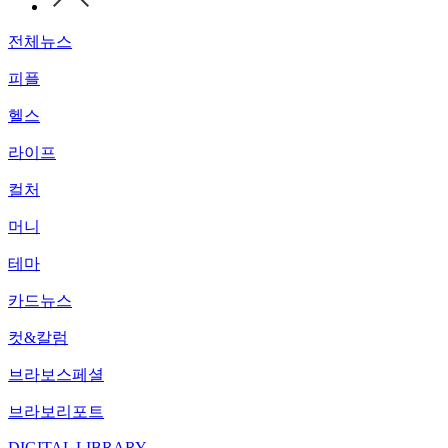
전체뉴스
피플
헬스
라이프
컬처
머니
테마
카드뉴스
컷&칼럼
브라보스페셜
브라보리포트
DIGITAL LIBRARY