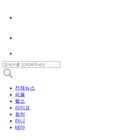
전체뉴스
피플
헬스
라이프
컬처
머니
테마