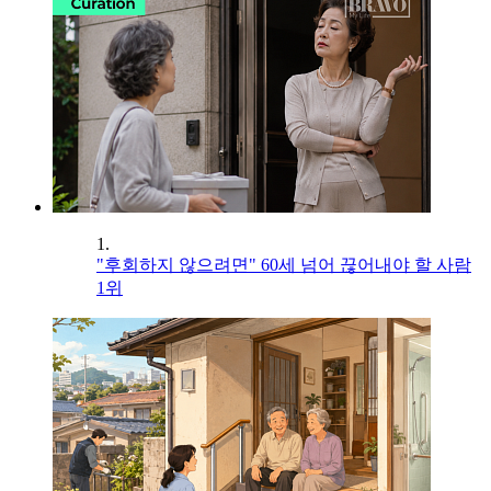
1.
"후회하지 않으려면" 60세 넘어 끊어내야 할 사람
1위