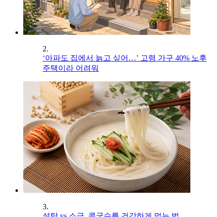
2.
‘아파도 집에서 늙고 싶어…’ 고령 가구 40% 노후
주택이라 어려워
3.
설탕 vs 소금, 콩국수를 건강하게 먹는 법