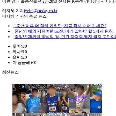
이번 경매 출품작들은 25~28일 신사동 K옥션 경매장에서 미리 
이지혜 기자
jyelee@etoday.co.kr
이지혜 기자의 주요 뉴스
⌞
“중년 이후 더 멀리 가려면, 지금 잠시 쉬어 가세요”
⌞
중년의 해외 자유여행 도전, 미리 알아야 할 5가지 원칙
⌞
중장년 재취업 양날의 검, 민간 자격증 딸지 말지 고민이
좋아요
0
화나요
0
슬퍼요
0
더 궁금해요
0
최신뉴스