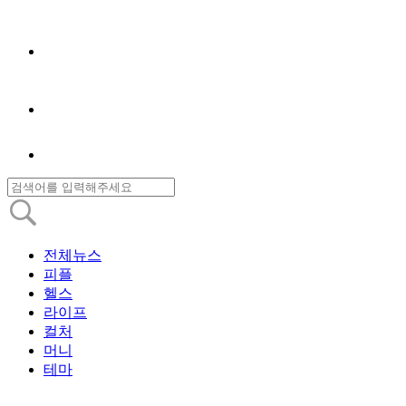
전체뉴스
피플
헬스
라이프
컬처
머니
테마