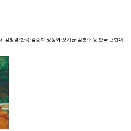
다. 김창렬·한묵·김종학·정상화·오치균·김홍주 등 한국 근현대