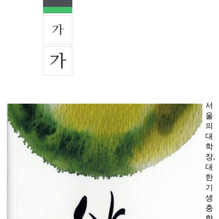
서
울
의
대
학
장,
대
한
기
생
충
학