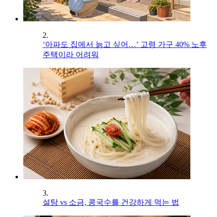
2.
‘아파도 집에서 늙고 싶어…’ 고령 가구 40% 노후
주택이라 어려워
3.
설탕 vs 소금, 콩국수를 건강하게 먹는 법