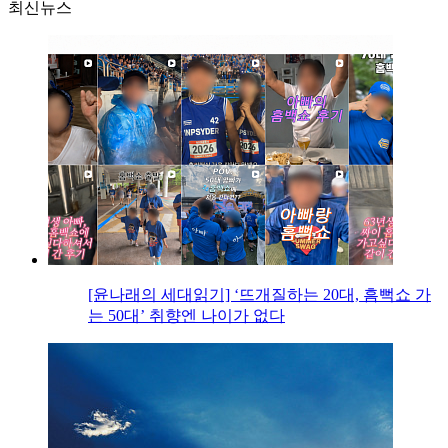
최신뉴스
[윤나래의 세대읽기] ‘뜨개질하는 20대, 흠뻑쇼 가
는 50대’ 취향엔 나이가 없다