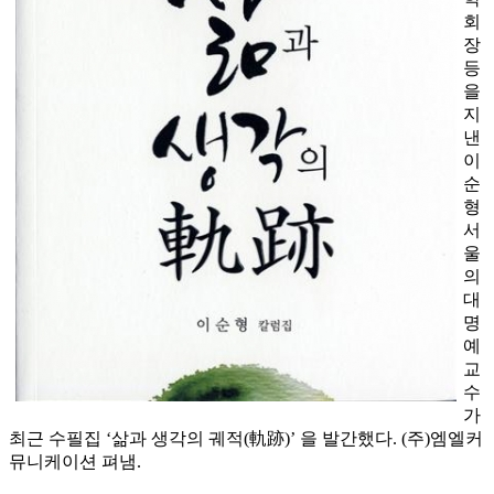
회
장
등
을
지
낸
이
순
형
서
울
의
대
명
예
교
수
가
최근 수필집 ‘삶과 생각의 궤적(軌跡)’ 을 발간했다. (주)엠엘커
뮤니케이션 펴냄.