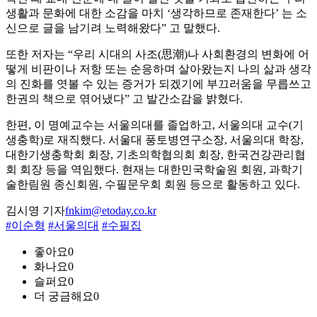
생활과 문화에 대한 소감을 마치 ‘생각하므로 존재한다’ 는 소
신으로 글을 남기려 노력해왔다” 고 말했다.
또한 저자는 “우리 시대의 사조(思潮)나 사회환경의 변화에 어
떻게 비판이나 저항 또는 순응하며 살아왔는지 나의 삶과 생각
의 진화를 엿볼 수 있는 증거가 되겠기에 부끄러움을 무릅쓰고
한권의 책으로 엮어냈다” 고 발간소감을 밝혔다.
한편, 이 명예교수는 서울의대를 졸업하고, 서울의대 교수(기
생충학)로 재직했다. 서울대 풍토병연구소장, 서울의대 학장,
대한기생충학회 회장, 기초의학협의회 회장, 한국건강관리협
회 회장 등을 역임했다. 현재는 대한민국학술원 회원, 과학기
술한림원 종신회원, 수필문우회 회원 등으로 활동하고 있다.
김시영 기자
fnkim@etoday.co.kr
#이순형
#서울의대
#수필집
좋아요
0
화나요
0
슬퍼요
0
더 궁금해요
0