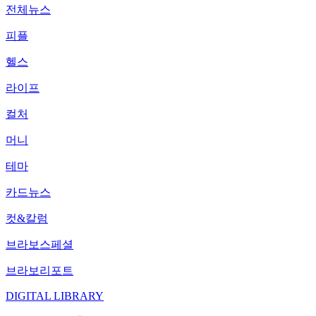
전체뉴스
피플
헬스
라이프
컬처
머니
테마
카드뉴스
컷&칼럼
브라보스페셜
브라보리포트
DIGITAL LIBRARY