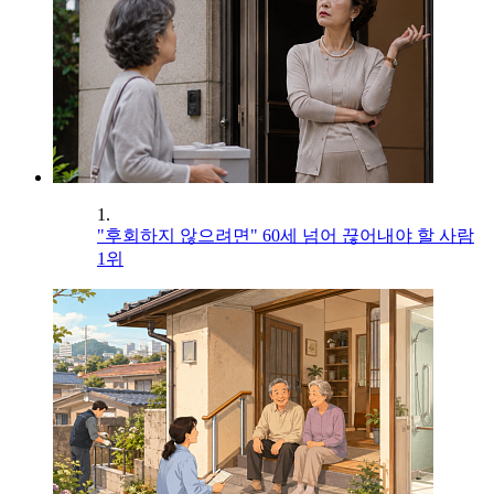
1.
"후회하지 않으려면" 60세 넘어 끊어내야 할 사람
1위