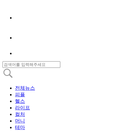
전체뉴스
피플
헬스
라이프
컬처
머니
테마