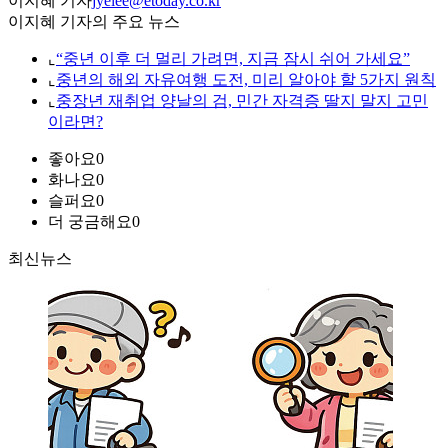
이지혜 기자
jyelee@etoday.co.kr
이지혜 기자의 주요 뉴스
⌞
“중년 이후 더 멀리 가려면, 지금 잠시 쉬어 가세요”
⌞
중년의 해외 자유여행 도전, 미리 알아야 할 5가지 원칙
⌞
중장년 재취업 양날의 검, 민간 자격증 딸지 말지 고민
이라면?
좋아요
0
화나요
0
슬퍼요
0
더 궁금해요
0
최신뉴스