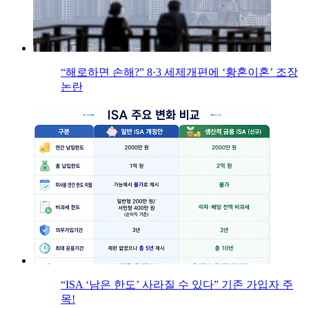
“해로하면 손해?” 8·3 세제개편에 ‘황혼이혼’ 조장
논란
“ISA ‘남은 한도’ 사라질 수 있다” 기존 가입자 주
목!