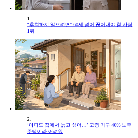
1.
"후회하지 않으려면" 60세 넘어 끊어내야 할 사람
1위
2.
‘아파도 집에서 늙고 싶어…’ 고령 가구 40% 노후
주택이라 어려워