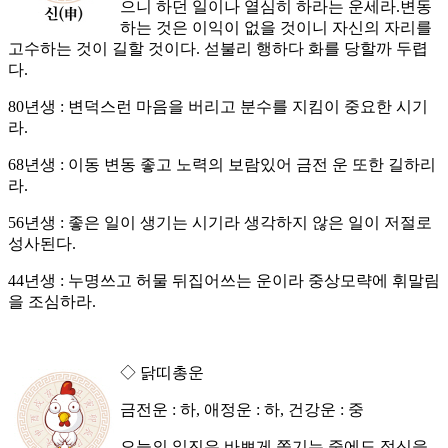
으니 하던 일이나 열심히 하라는 운세라.변동
하는 것은 이익이 없을 것이니 자신의 자리를
고수하는 것이 길할 것이다. 섣불리 행하다 화를 당할까 두렵
다.
80년생 : 변덕스런 마음을 버리고 분수를 지킴이 중요한 시기
라.
68년생 : 이동 변동 좋고 노력의 보람있어 금전 운 또한 길하리
라.
56년생 : 좋은 일이 생기는 시기라 생각하지 않은 일이 저절로
성사된다.
44년생 : 누명쓰고 허물 뒤집어쓰는 운이라 중상모략에 휘말림
을 조심하라.
◇ 닭띠총운
금전운 : 하, 애정운 : 하, 건강운 : 중
오늘의 일진은 바쁘게 쫓기는 중에도 정신을