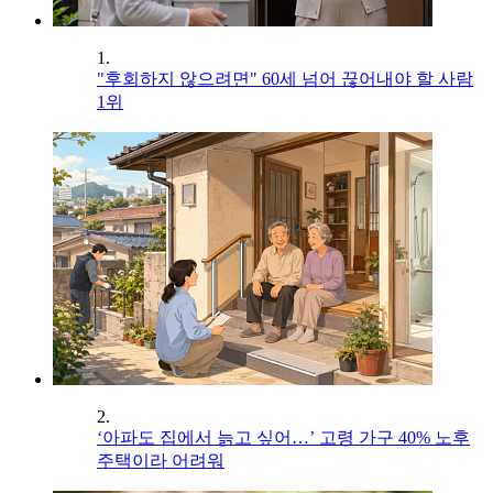
1.
"후회하지 않으려면" 60세 넘어 끊어내야 할 사람
1위
2.
‘아파도 집에서 늙고 싶어…’ 고령 가구 40% 노후
주택이라 어려워