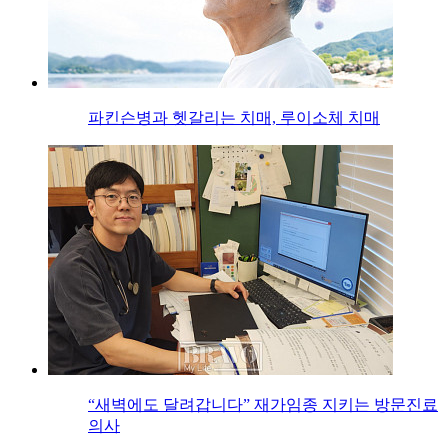
파킨슨병과 헷갈리는 치매, 루이소체 치매
“새벽에도 달려갑니다” 재가임종 지키는 방문진료
의사