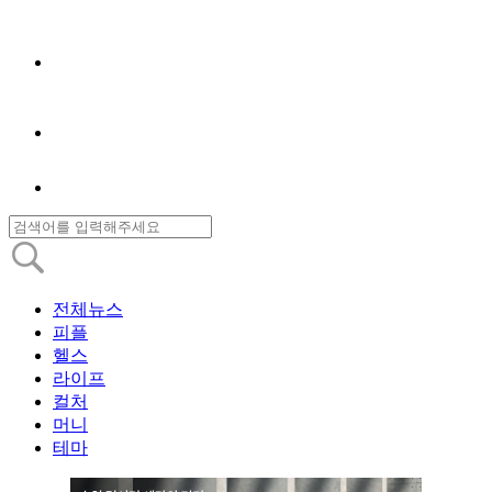
전체뉴스
피플
헬스
라이프
컬처
머니
테마