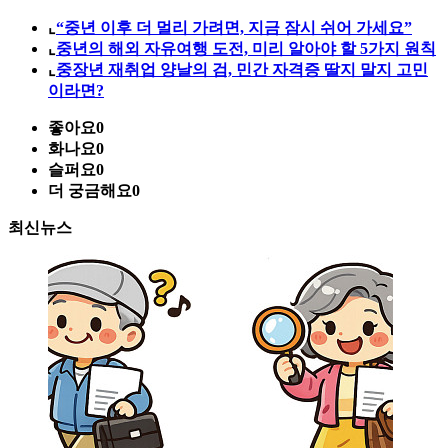
⌞
“중년 이후 더 멀리 가려면, 지금 잠시 쉬어 가세요”
⌞
중년의 해외 자유여행 도전, 미리 알아야 할 5가지 원칙
⌞
중장년 재취업 양날의 검, 민간 자격증 딸지 말지 고민
이라면?
좋아요
0
화나요
0
슬퍼요
0
더 궁금해요
0
최신뉴스