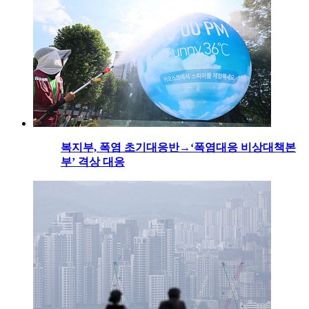
복지부, 폭염 초기대응반→‘폭염대응 비상대책본
부’ 격상 대응