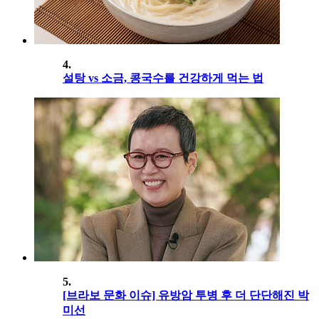
4.
설탕 vs 소금, 콩국수를 건강하게 먹는 법
5.
[브라보 문화 이슈] 유방암 투병 후 더 단단해진 박
미선