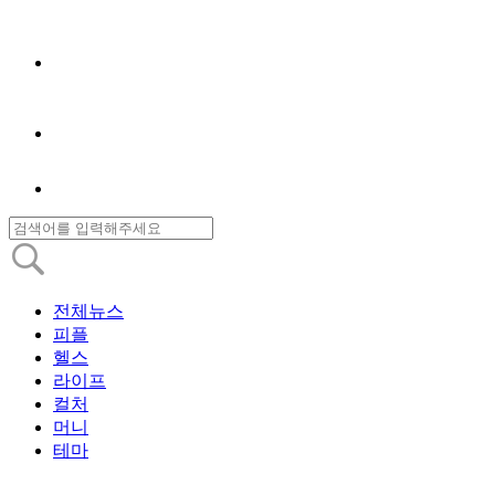
전체뉴스
피플
헬스
라이프
컬처
머니
테마