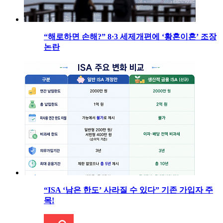
“해로하면 손해?” 8·3 세제개편에 ‘황혼이혼’ 조장
논란
“ISA ‘남은 한도’ 사라질 수 있다” 기존 가입자 주
목!