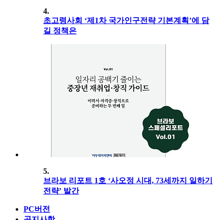
4.
초고령사회 ‘제1차 국가인구전략 기본계획’에 담
길 정책은
5.
브라보 리포트 1호 ‘사오정 시대, 73세까지 일하기
전략’ 발간
PC버전
공지사항