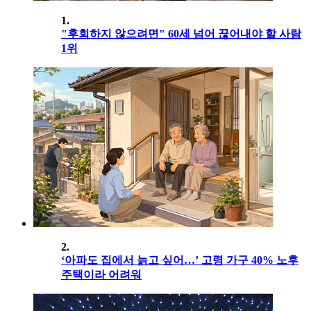
1.
"후회하지 않으려면" 60세 넘어 끊어내야 할 사람
1위
2.
‘아파도 집에서 늙고 싶어…’ 고령 가구 40% 노후
주택이라 어려워