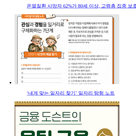
온열질환 사망자 62%가 80세 이상, 고령층 집중 보
‘내게 맞는 일자리 찾기’ 일자리 탐험 노트