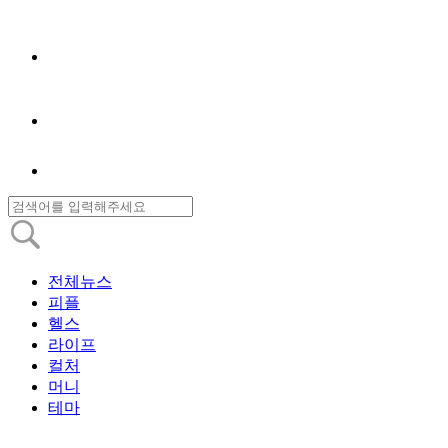
전체뉴스
피플
헬스
라이프
컬처
머니
테마