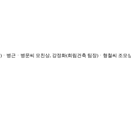
병근ㆍ병문씨 모친상, 강정화(희림건축 팀장)ㆍ형철씨 조모상=9일