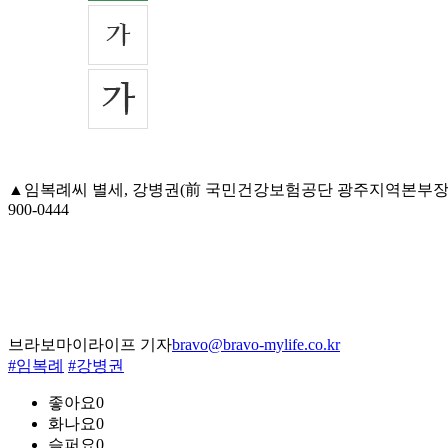
▲임복례씨 별세, 강병권(前 국민건강보험공단 광주지역본부장)ㆍ
900-0444
브라보마이라이프 기자
bravo@bravo-mylife.co.kr
#임복례
#강병권
좋아요
0
화나요
0
슬퍼요
0