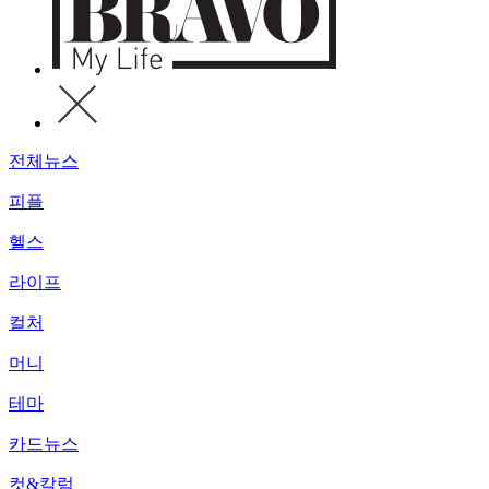
전체뉴스
피플
헬스
라이프
컬처
머니
테마
카드뉴스
컷&칼럼