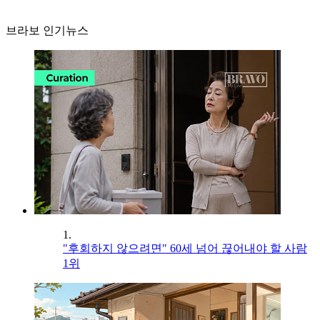
브라보 인기뉴스
1.
"후회하지 않으려면" 60세 넘어 끊어내야 할 사람
1위