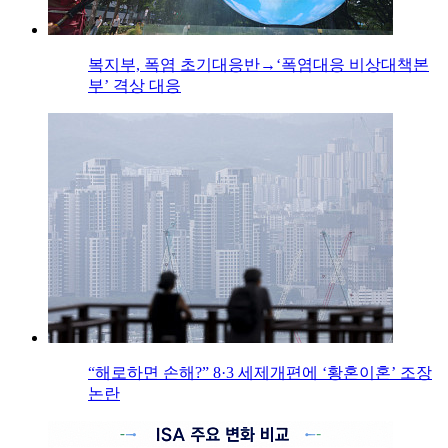
복지부, 폭염 초기대응반→‘폭염대응 비상대책본
부’ 격상 대응
“해로하면 손해?” 8·3 세제개편에 ‘황혼이혼’ 조장
논란