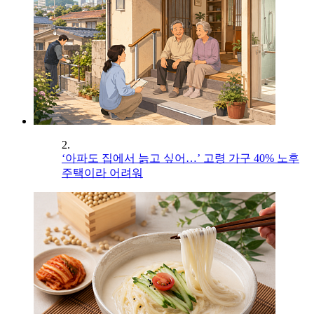
2.
‘아파도 집에서 늙고 싶어…’ 고령 가구 40% 노후
주택이라 어려워