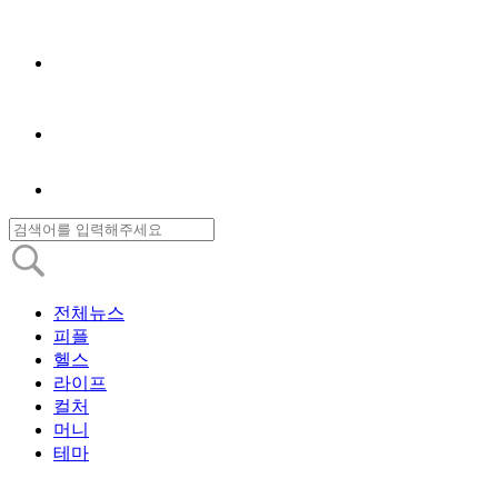
전체뉴스
피플
헬스
라이프
컬처
머니
테마