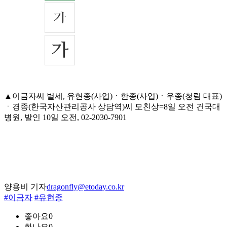
▲이금자씨 별세, 유현종(사업)ㆍ한종(사업)ㆍ우종(청림 대표)
ㆍ경종(한국자산관리공사 상담역)씨 모친상=8일 오전 건국대
병원, 발인 10일 오전, 02-2030-7901
양용비 기자
dragonfly@etoday.co.kr
#이금자
#유현종
좋아요
0
화나요
0