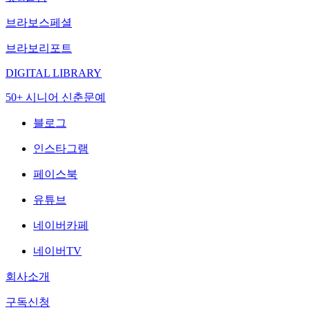
브라보스페셜
브라보리포트
DIGITAL LIBRARY
50+ 시니어 신춘문예
블로그
인스타그램
페이스북
유튜브
네이버카페
네이버TV
회사소개
구독신청