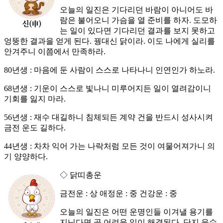
오늘의 일진은 기다리던 바람이 아니어도 바
람은 불어오니 가슴을 열 준비를 하자. 도모하
는 일이 있다면 기다리던 결과를 보지 못하고
엉뚱한 결과을 얻게 된다. 꿩대신 닭이라. 이도 나에게 실리를
안겨주니 이쯤에서 만족하라.
80년생 : 마음에 둔 사람이 스스로 나타나니 인연인가 하노라.
68년생 : 기운이 스스로 빛나니 미루어지든 일이 열려감이니
기회를 잃지 마라.
56년생 : 재수 대길하니 침체되든 계약 건을 반드시 성사시켜
금전 운도 길하다.
44년생 : 차차 익어 가는 나락처럼 모든 것이 여물어져가니 의
기 양양하다.
◇ 닭띠총운
금전운 : 상 애정운 : 중 건강운 : 중
오늘의 일진은 어떤 운명인들 이겨낼 용기를
지닌다면 곧 어려운 일이 해결된다. 단지 운수