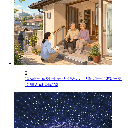
2.
‘아파도 집에서 늙고 싶어…’ 고령 가구 40% 노후
주택이라 어려워