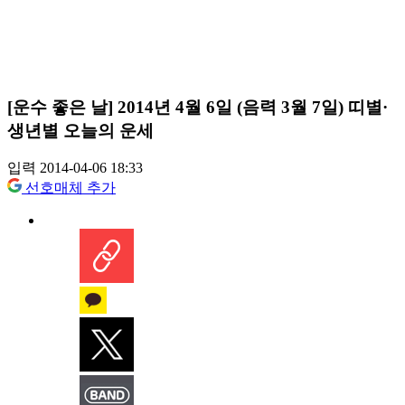
[운수 좋은 날] 2014년 4월 6일 (음력 3월 7일) 띠별·
생년별 오늘의 운세
입력 2014-04-06 18:33
선호매체 추가