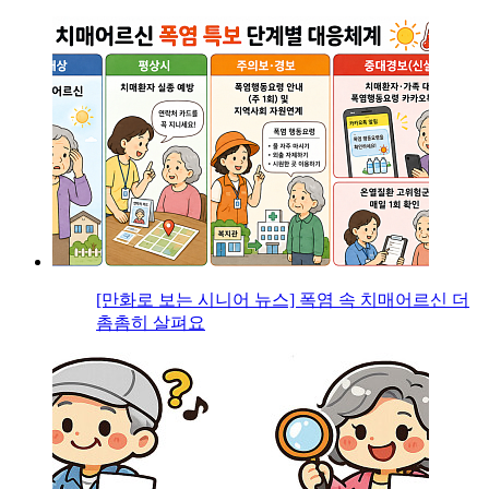
[만화로 보는 시니어 뉴스] 폭염 속 치매어르신 더
촘촘히 살펴요