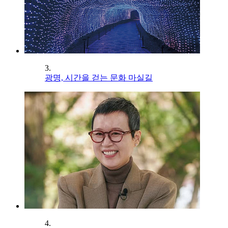
3.
광명, 시간을 걷는 문화 마실길
4.