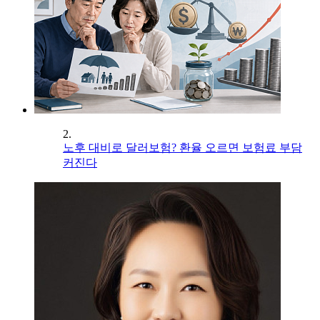
2.
노후 대비로 달러보험? 환율 오르면 보험료 부담
커진다