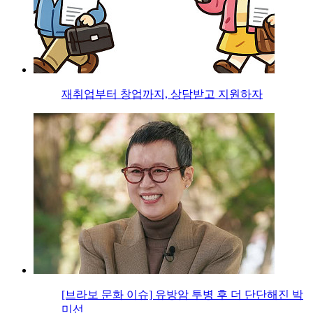
재취업부터 창업까지, 상담받고 지원하자
[브라보 문화 이슈] 유방암 투병 후 더 단단해진 박
미선