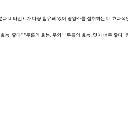
 회분과 비타민 C가 다량 함유돼 있어 영양소를 섭취하는 데 효과
능, 좋다" "두릅의 효능, 우와" "두릅의 효능, 맛이 너무 좋다"