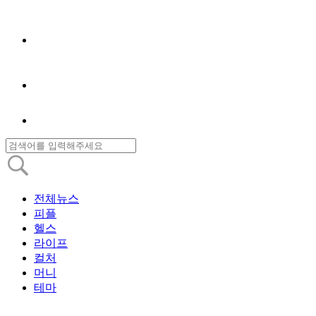
전체뉴스
피플
헬스
라이프
컬처
머니
테마