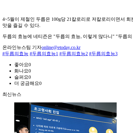
4~5월이 제철인 두릅은 100g당 21칼로리로 저칼로리이면서
맛을 즐길 수 있다.
두릅의 효능에 네티즌은 "두릅의 효능, 이렇게 많다니" "두릅의 효
온라인뉴스팀 기자
online@etoday.co.kr
#두릅의효능
#두릅의효능1
#두릅의효능2
#두릅의효능3
좋아요
0
화나요
0
슬퍼요
0
더 궁금해요
0
최신뉴스