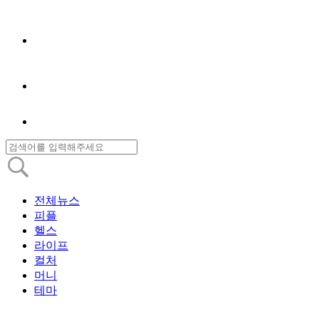
전체뉴스
피플
헬스
라이프
컬처
머니
테마