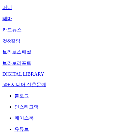
머니
테마
카드뉴스
컷&칼럼
브라보스페셜
브라보리포트
DIGITAL LIBRARY
50+ 시니어 신춘문예
블로그
인스타그램
페이스북
유튜브