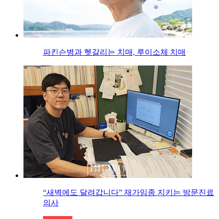
파킨슨병과 헷갈리는 치매, 루이소체 치매
“새벽에도 달려갑니다” 재가임종 지키는 방문진료
의사