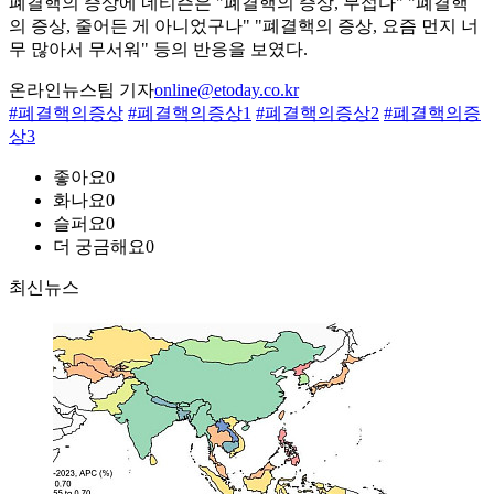
폐결핵의 증상에 네티즌은 "폐결핵의 증상, 무섭다" "폐결핵
의 증상, 줄어든 게 아니었구나" "폐결핵의 증상, 요즘 먼지 너
무 많아서 무서워" 등의 반응을 보였다.
온라인뉴스팀 기자
online@etoday.co.kr
#폐결핵의증상
#폐결핵의증상1
#폐결핵의증상2
#폐결핵의증
상3
좋아요
0
화나요
0
슬퍼요
0
더 궁금해요
0
최신뉴스