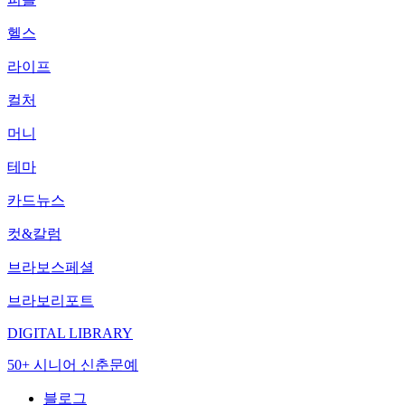
헬스
라이프
컬처
머니
테마
카드뉴스
컷&칼럼
브라보스페셜
브라보리포트
DIGITAL LIBRARY
50+ 시니어 신춘문예
블로그