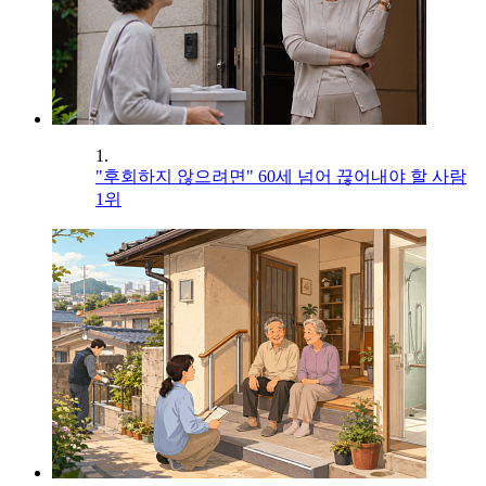
1.
"후회하지 않으려면" 60세 넘어 끊어내야 할 사람
1위