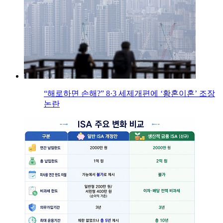
“해로하면 손해?” 8·3 세제개편에 ‘황혼이혼’ 조장
논란