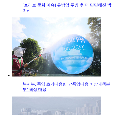
[브라보 문화 이슈] 유방암 투병 후 더 단단해진 박
미선
복지부, 폭염 초기대응반→‘폭염대응 비상대책본
부’ 격상 대응