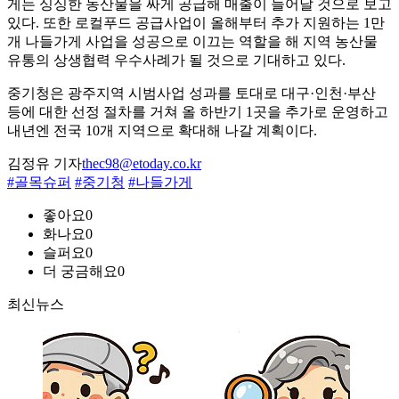
게는 싱싱한 농산물을 싸게 공급해 매출이 늘어날 것으로 보고
있다. 또한 로컬푸드 공급사업이 올해부터 추가 지원하는 1만
개 나들가게 사업을 성공으로 이끄는 역할을 해 지역 농산물
유통의 상생협력 우수사례가 될 것으로 기대하고 있다.
중기청은 광주지역 시범사업 성과를 토대로 대구·인천·부산
등에 대한 선정 절차를 거쳐 올 하반기 1곳을 추가로 운영하고
내년엔 전국 10개 지역으로 확대해 나갈 계획이다.
김정유 기자
thec98@etoday.co.kr
#골목슈퍼
#중기청
#나들가게
좋아요
0
화나요
0
슬퍼요
0
더 궁금해요
0
최신뉴스