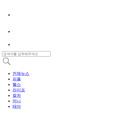
전체뉴스
피플
헬스
라이프
컬처
머니
테마