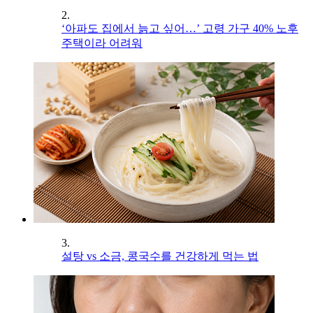
2.
‘아파도 집에서 늙고 싶어…’ 고령 가구 40% 노후
주택이라 어려워
3.
설탕 vs 소금, 콩국수를 건강하게 먹는 법