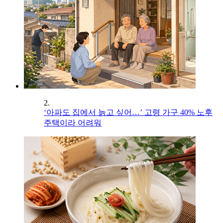
2.
‘아파도 집에서 늙고 싶어…’ 고령 가구 40% 노후
주택이라 어려워