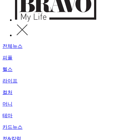
전체뉴스
피플
헬스
라이프
컬처
머니
테마
카드뉴스
컷&칼럼