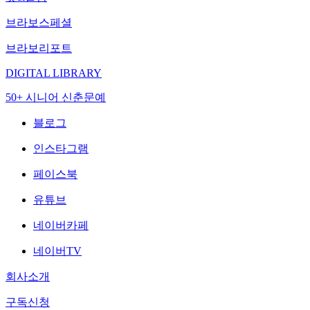
브라보스페셜
브라보리포트
DIGITAL LIBRARY
50+ 시니어 신춘문예
블로그
인스타그램
페이스북
유튜브
네이버카페
네이버TV
회사소개
구독신청