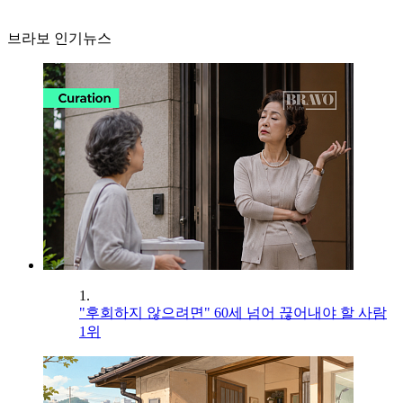
브라보 인기뉴스
1.
"후회하지 않으려면" 60세 넘어 끊어내야 할 사람
1위