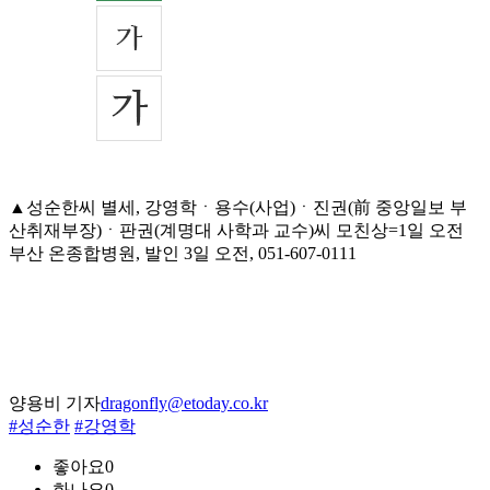
▲성순한씨 별세, 강영학ㆍ용수(사업)ㆍ진권(前 중앙일보 부
산취재부장)ㆍ판권(계명대 사학과 교수)씨 모친상=1일 오전
부산 온종합병원, 발인 3일 오전, 051-607-0111
양용비 기자
dragonfly@etoday.co.kr
#성순한
#강영학
좋아요
0
화나요
0