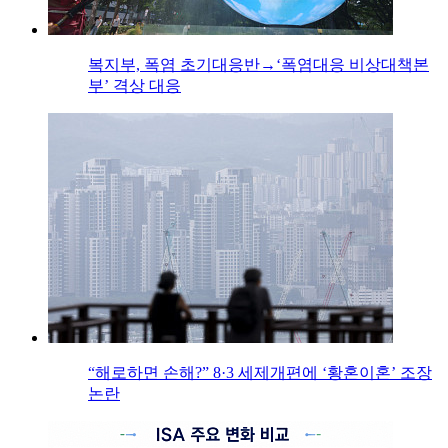
복지부, 폭염 초기대응반→‘폭염대응 비상대책본
부’ 격상 대응
“해로하면 손해?” 8·3 세제개편에 ‘황혼이혼’ 조장
논란