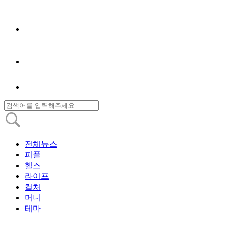
전체뉴스
피플
헬스
라이프
컬처
머니
테마