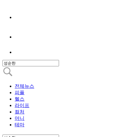
전체뉴스
피플
헬스
라이프
컬처
머니
테마