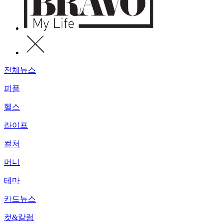
전체뉴스
피플
헬스
라이프
컬처
머니
테마
카드뉴스
컷&칼럼