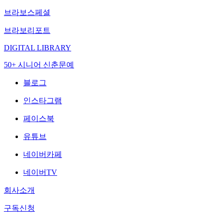
브라보스페셜
브라보리포트
DIGITAL LIBRARY
50+ 시니어 신춘문예
블로그
인스타그램
페이스북
유튜브
네이버카페
네이버TV
회사소개
구독신청