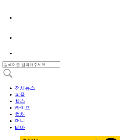
전체뉴스
피플
헬스
라이프
컬처
머니
테마