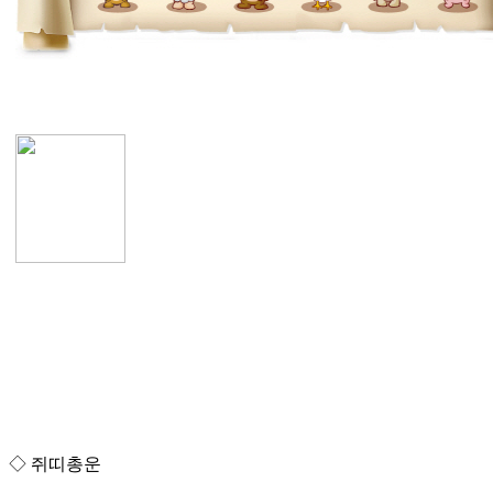
◇ 쥐띠총운