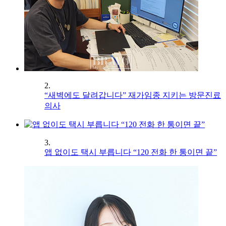
2.
“새벽에도 달려갑니다” 재가임종 지키는 방문진료
의사
3.
앱 없이도 택시 부릅니다 “120 전화 한 통이면 끝”