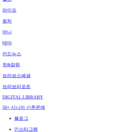
라이프
컬처
머니
테마
카드뉴스
컷&칼럼
브라보스페셜
브라보리포트
DIGITAL LIBRARY
50+ 시니어 신춘문예
블로그
인스타그램