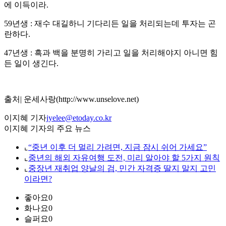
에 이득이라.
59년생 : 재수 대길하니 기다리든 일을 처리되는데 투자는 곤
란하다.
47년생 : 흑과 백을 분명히 가리고 일을 처리해야지 아니면 힘
든 일이 생긴다.
출처| 운세사랑(http://www.unselove.net)
이지혜 기자
jyelee@etoday.co.kr
이지혜 기자의 주요 뉴스
⌞
“중년 이후 더 멀리 가려면, 지금 잠시 쉬어 가세요”
⌞
중년의 해외 자유여행 도전, 미리 알아야 할 5가지 원칙
⌞
중장년 재취업 양날의 검, 민간 자격증 딸지 말지 고민
이라면?
좋아요
0
화나요
0
슬퍼요
0