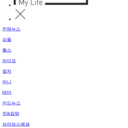
전체뉴스
피플
헬스
라이프
컬처
머니
테마
카드뉴스
컷&칼럼
브라보스페셜