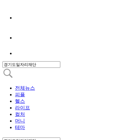
전체뉴스
피플
헬스
라이프
컬처
머니
테마