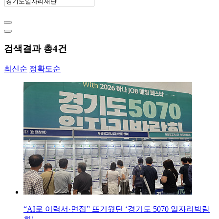
검색결과 총
4
건
최신순
정확도순
“AI로 이력서·면접” 뜨거웠던 ‘경기도 5070 일자리박람