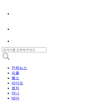
전체뉴스
피플
헬스
라이프
컬처
머니
테마