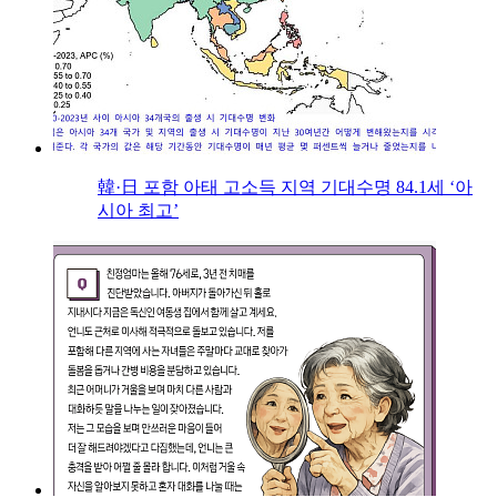
韓·日 포함 아태 고소득 지역 기대수명 84.1세 ‘아
시아 최고’