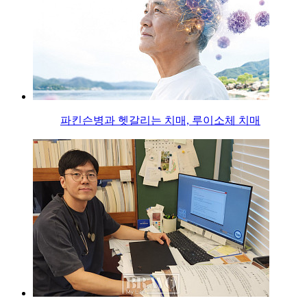
파킨슨병과 헷갈리는 치매, 루이소체 치매