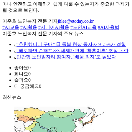
마나 안전하고 이해하기 쉽게 다룰 수 있는지가 중요한 과제가
될 것으로 보인다.
이준호 노인복지 전문 기자
jhlee@etoday.co.kr
#AI교육
#AI활용
#시니어AI활용
#노인AI교육
#AI사용법
이준호 노인복지 전문 기자의 주요 뉴스
⌞
“추천했더니 구매” 日 돌봄 현장 종사자 91.5%가 경험
⌞
“해로하면 손해?” 8·3 세제개편에 ‘황혼이혼’ 조장 논란
⌞
민간형 노인일자리 참여자, ‘배움 의지’도 높았다
좋아요
0
화나요
0
슬퍼요
0
더 궁금해요
0
최신뉴스