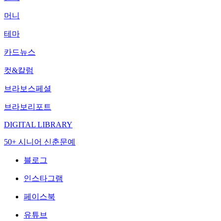
머니
테마
카드뉴스
컷&칼럼
브라보스페셜
브라보리포트
DIGITAL LIBRARY
50+ 시니어 신춘문예
블로그
인스타그램
페이스북
유튜브