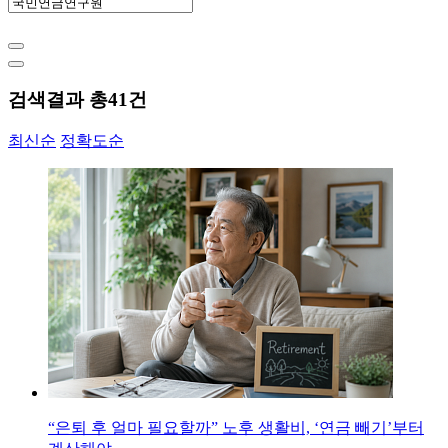
검색결과 총
41
건
최신순
정확도순
“은퇴 후 얼마 필요할까” 노후 생활비, ‘연금 빼기’부터