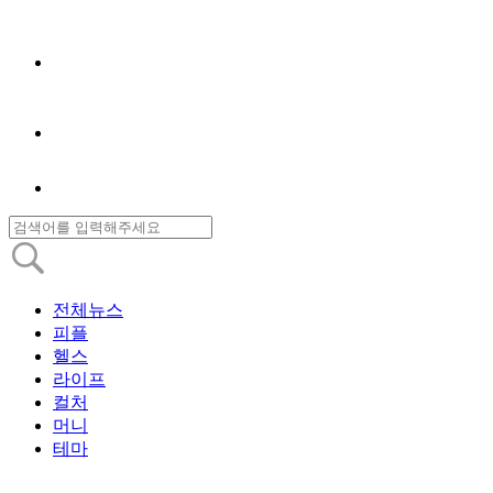
전체뉴스
피플
헬스
라이프
컬처
머니
테마