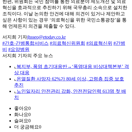
한편, 위원회는 국민 참여를 통한 의료분야 제도개선 및 의료
혁신을 효과적으로 추진하기 위해 국무총리 소속으로 설치한
조직이다. 이날 논의한 안건에 대해 의견이 있거나 제안하고
싶은 사항이 있는 경우 ‘의료혁신을 위한 국민소통광장’을 통
해 언제든지 의견을 제출할 수 있다.
서지희 기자
jhsseo@etoday.co.kr
#간호·간병통합서비스
#의료혁신위원회
#의료혁신위
#간병
비
#요양병원
서지희 기자의 주요 뉴스
⌞
복지부, 폭염 초기대응반→‘폭염대응 비상대책본부’ 격
상 대응
⌞
온열질환 사망자 62%가 80세 이상, 고령층 집중 보호
추진
⌞
노인일자리 안전관리 강화, 안전전담인력 613명 첫 배
치
좋아요
0
화나요
0
슬퍼요
0
더 궁금해요
0