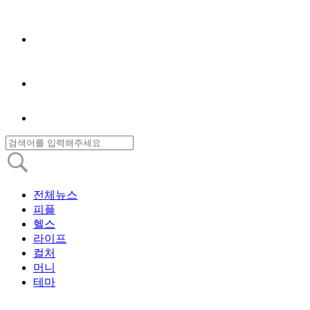
전체뉴스
피플
헬스
라이프
컬처
머니
테마