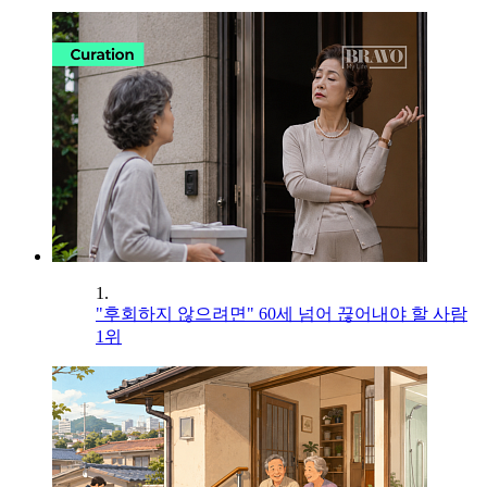
1.
"후회하지 않으려면" 60세 넘어 끊어내야 할 사람
1위