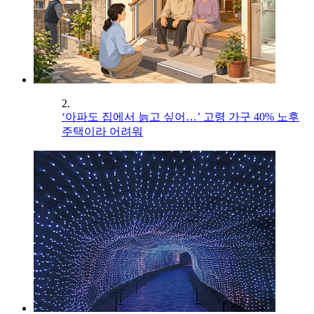
2.
‘아파도 집에서 늙고 싶어…’ 고령 가구 40% 노후
주택이라 어려워