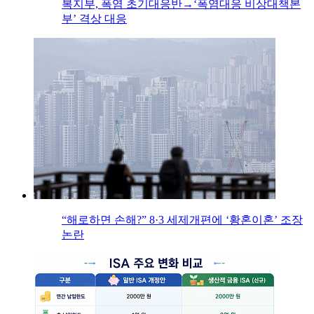
복지부, 폭염 초기대응반→‘폭염대응 비상대책본
부’ 격상 대응
“해로하면 손해?” 8·3 세제개편에 ‘황혼이혼’ 조장
논란