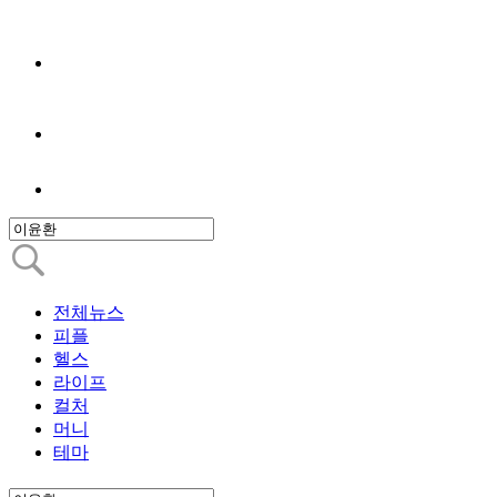
전체뉴스
피플
헬스
라이프
컬처
머니
테마