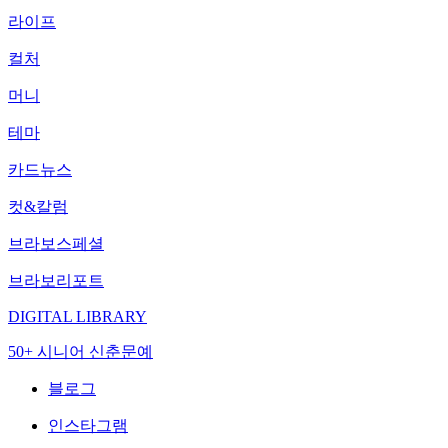
라이프
컬처
머니
테마
카드뉴스
컷&칼럼
브라보스페셜
브라보리포트
DIGITAL LIBRARY
50+ 시니어 신춘문예
블로그
인스타그램