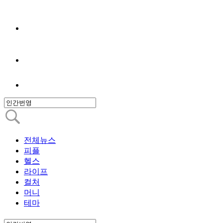
전체뉴스
피플
헬스
라이프
컬처
머니
테마