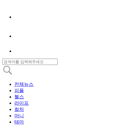
전체뉴스
피플
헬스
라이프
컬처
머니
테마