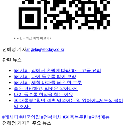
▲▲한국의집 예약 바로가기
전혜정 기자
angela@etoday.co.kr
관련 뉴스
[레시피] 집에서 손쉽게 따라 하는 고급 요리
[레시피] 나이 들수록 밥이 보약
[레시피] 제철 바다를 담은 한 그릇
속은 편안하고, 입맛은 살아나게
나이 들수록 한식을 찾는 이유
李 대통령 "청년 결혼 망설이는 일 없어야...제도상 불이
익 조사"
#레시피
#한국의집
#전복어채
#계육녹두편
#저녁메뉴
전혜정 기자의 주요 뉴스