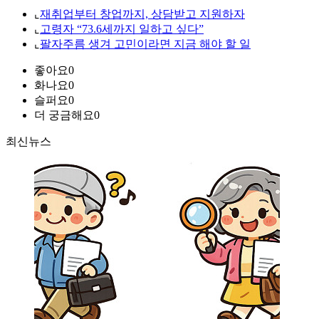
⌞
재취업부터 창업까지, 상담받고 지원하자
⌞
고령자 “73.6세까지 일하고 싶다”
⌞
팔자주름 생겨 고민이라면 지금 해야 할 일
좋아요
0
화나요
0
슬퍼요
0
더 궁금해요
0
최신뉴스