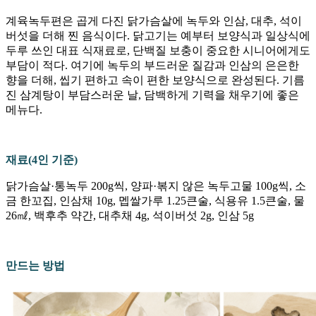
계육녹두편은 곱게 다진 닭가슴살에 녹두와 인삼, 대추, 석이
버섯을 더해 찐 음식이다. 닭고기는 예부터 보양식과 일상식에
두루 쓰인 대표 식재료로, 단백질 보충이 중요한 시니어에게도
부담이 적다. 여기에 녹두의 부드러운 질감과 인삼의 은은한
향을 더해, 씹기 편하고 속이 편한 보양식으로 완성된다. 기름
진 삼계탕이 부담스러운 날, 담백하게 기력을 채우기에 좋은
메뉴다.
재료(4인 기준)
닭가슴살·통녹두 200g씩, 양파·볶지 않은 녹두고물 100g씩, 소
금 한꼬집, 인삼채 10g, 멥쌀가루 1.25큰술, 식용유 1.5큰술, 물
26㎖, 백후추 약간, 대추채 4g, 석이버섯 2g, 인삼 5g
만드는 방법