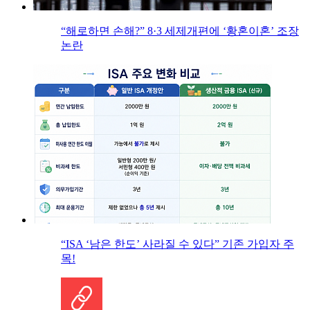
“해로하면 손해?” 8·3 세제개편에 ‘황혼이혼’ 조장
논란
“ISA ‘남은 한도’ 사라질 수 있다” 기존 가입자 주
목!