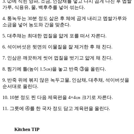
3. ②에 식힌 양파, 소금, 인삼채를 넣고 다시 곱게 다진 후 멥쌀
가루, 식용유, 물, 백후추를 넣어 섞는다.
4. 통녹두는 30분 정도 삶은 후 체에 곱게 내리고 멥쌀가루와
소금을 넣어 농도와 간을 맞춘다.
5. 대추채는 최대한 껍질을 얇게 포를 떠서 자른다.
6. 석이버섯은 뒷면의 이물질을 잘 제거한 후 채 친다.
7. 인삼은 깨끗하게 씻어 껍질을 벗기고 얇게 채 친다.
8. 찜기에 틀(높이 1.5㎝)을 놓고 반죽 ③을 올린다.
9. 반죽 위에 볶지 않은 녹두고물, 인삼채, 대추채, 석이버섯을
순서대로 올린다.
10. 10분 정도 찐 다음 제육편을 4×4㎝ 크기로 자른다.
11. 그릇에 ④를 한 국자 정도 담고 계육편을 올린다.
Kitchen TIP