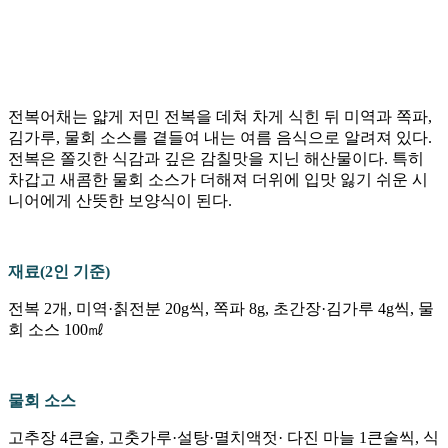
전복어채는 얇게 저민 전복을 데쳐 차게 식힌 뒤 미역과 쪽파,
김가루, 물회 소스를 곁들여 내는 여름 음식으로 알려져 있다.
전복은 쫄깃한 식감과 깊은 감칠맛을 지닌 해산물이다. 특히
차갑고 새콤한 물회 소스가 더해져 더위에 입맛 잃기 쉬운 시
니어에게 산뜻한 보양식이 된다.
재료(2인 기준)
전복 2개, 미역·칡전분 20g씩, 쪽파 8g, 초간장·김가루 4g씩, 물
회 소스 100㎖
물회 소스
고추장 4큰술, 고춧가루·설탕·멸치액젓· 다진 마늘 1큰술씩, 식