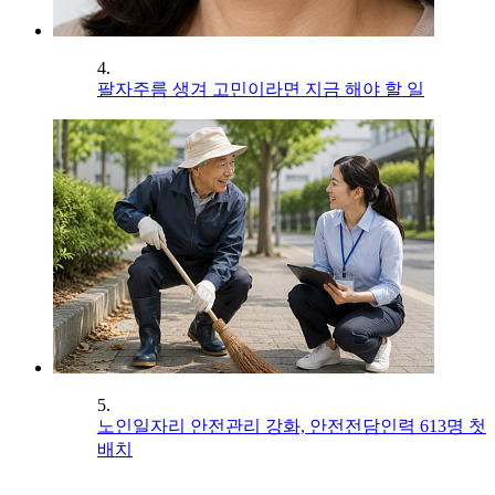
4.
팔자주름 생겨 고민이라면 지금 해야 할 일
5.
노인일자리 안전관리 강화, 안전전담인력 613명 첫
배치