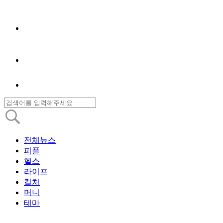
전체뉴스
피플
헬스
라이프
컬처
머니
테마