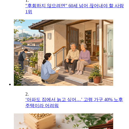
1.
"후회하지 않으려면" 60세 넘어 끊어내야 할 사람
1위
2.
‘아파도 집에서 늙고 싶어…’ 고령 가구 40% 노후
주택이라 어려워