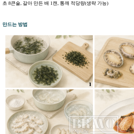
초 8큰술, 갈아 만든 배 1캔, 통깨 적당량(생략 가능)
만드는 방법