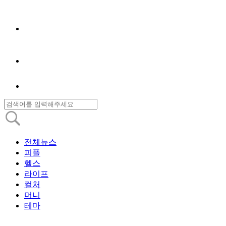
전체뉴스
피플
헬스
라이프
컬처
머니
테마