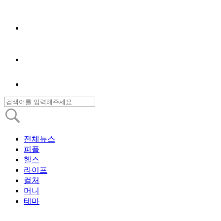
전체뉴스
피플
헬스
라이프
컬처
머니
테마