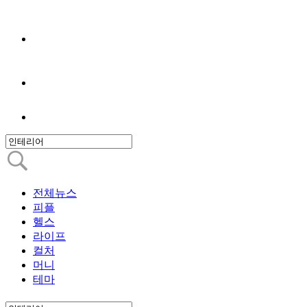
전체뉴스
피플
헬스
라이프
컬처
머니
테마