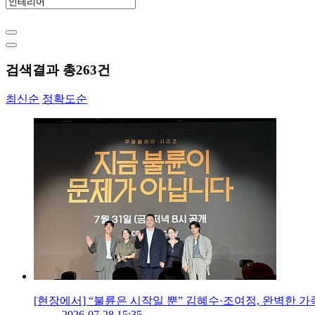
검색결과 총
263
건
최신순
정확도순
[현장에서] “불륜은 시작일 뿐” 김혜수·조여정, 완벽한 
2026-07-28 15:35