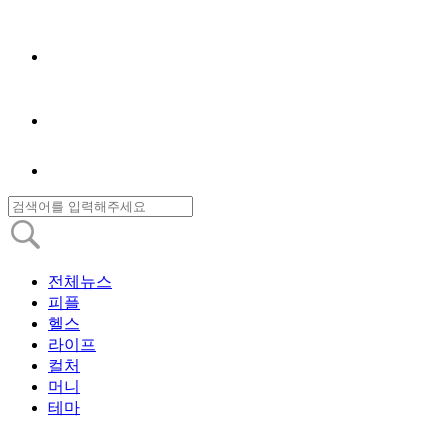
전체뉴스
피플
헬스
라이프
컬처
머니
테마