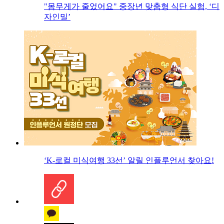
"몸무게가 줄었어요" 중장년 맞춤형 식단 실험, ‘디
자인밀’
‘K-로컬 미식여행 33선’ 알릴 인플루언서 찾아요!