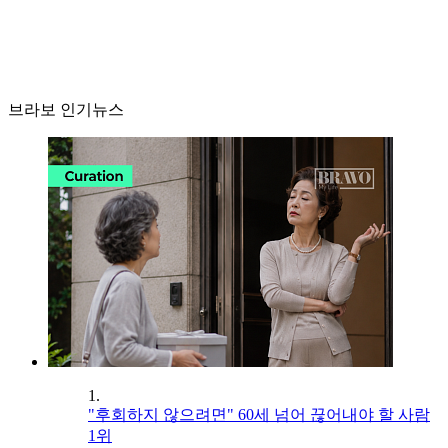
브라보 인기뉴스
1.
"후회하지 않으려면" 60세 넘어 끊어내야 할 사람
1위