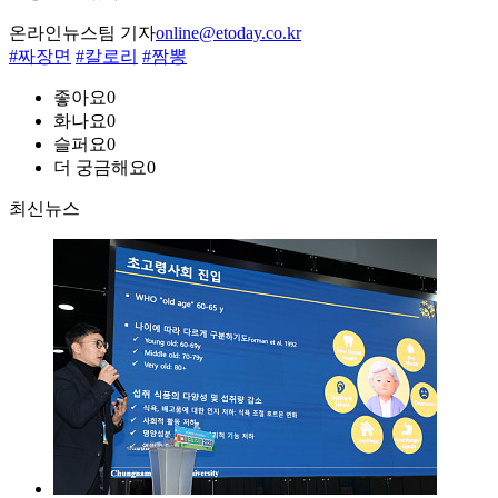
온라인뉴스팀 기자
online@etoday.co.kr
#짜장면
#칼로리
#짬뽕
좋아요
0
화나요
0
슬퍼요
0
더 궁금해요
0
최신뉴스