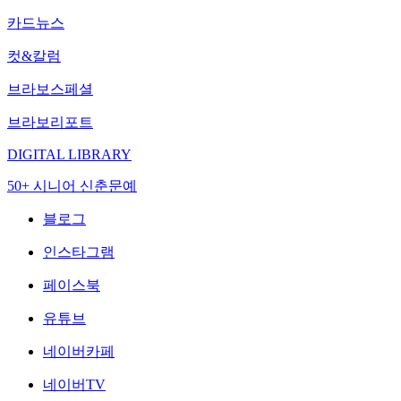
카드뉴스
컷&칼럼
브라보스페셜
브라보리포트
DIGITAL LIBRARY
50+ 시니어 신춘문예
블로그
인스타그램
페이스북
유튜브
네이버카페
네이버TV